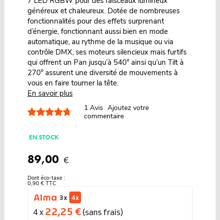
7 LED RGBW pour des faisceaux lumineux
généreux et chaleureux. Dotée de nombreuses
fonctionnalités pour des effets surprenant
d’énergie, fonctionnant aussi bien en mode
automatique, au rythme de la musique ou via
contrôle DMX, ses moteurs silencieux mais furtifs
qui offrent un Pan jusqu’à 540° ainsi qu’un Tilt à
270° assurent une diversité de mouvements à
vous en faire tourner la tête.
En savoir plus
1
Avis
Ajoutez votre
commentaire
EN STOCK
89,00
€
Dont éco-taxe :
0,90 € TTC
3 x
4 x
22,25 €
4 x
(sans frais)