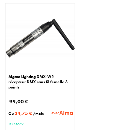
Algam Lighting DMX-WR
récepteur DMX sans fil femelle 3
points
99,00 €
24,75 €
avec
Ou
/mois
EN STOCK