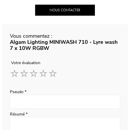
NOUS CONTACTER
Vous commentez :
Algam Lighting MINIWASH 710 - Lyre wash
7 x 10W RGBW
Votre évaluation
1
2
3
4
5
star
stars
stars
stars
stars
Pseudo
Résumé