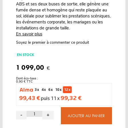
ABS et ses deux buses de sortie, elle génère une
fumée dense et homogène qui reste plaquée au
sol, idéale pour sublimer les prestations scéniques,
les événements corporate, les mariages ou les
installations de grande taille.
En savoir plus
Soyez le premier à commenter ce produit
EN STOCK
1 099,00
€
Dont éco-taxe :
0,90 € TTC
3 x
4 x
6 x
10 x
12 x
99,43 €
99,32 €
puis 11 x
-
+
AJOUTER AU PANIER