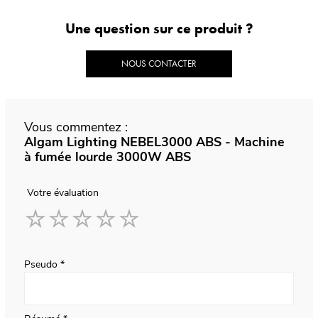
Une question sur ce produit ?
NOUS CONTACTER
Vous commentez :
Algam Lighting NEBEL3000 ABS - Machine
à fumée lourde 3000W ABS
Votre évaluation
1
2
3
4
5
star
stars
stars
stars
stars
Pseudo