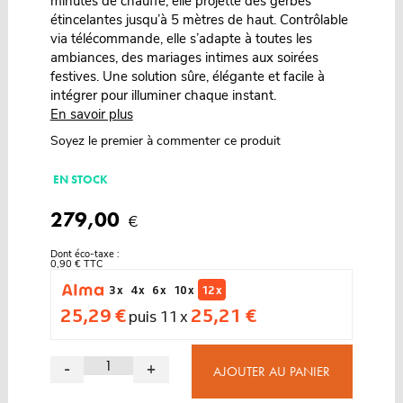
minutes de chauffe, elle projette des gerbes
étincelantes jusqu’à 5 mètres de haut. Contrôlable
via télécommande, elle s’adapte à toutes les
ambiances, des mariages intimes aux soirées
festives. Une solution sûre, élégante et facile à
intégrer pour illuminer chaque instant.
En savoir plus
Soyez le premier à commenter ce produit
EN STOCK
279,00
€
Dont éco-taxe :
0,90 € TTC
3 x
4 x
6 x
10 x
12 x
25,29 €
25,21 €
puis 11 x
-
+
AJOUTER AU PANIER