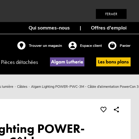
FERMER
Qui sommes-nous
|
Offres d'emploi
Trouver un magasin
Espace client
Panier
Pièces détachées
s lumière
Câbles
Algam Lighting POWER-PWC-3M - Câble d'alimentation PowerCon 
ighting POWER-