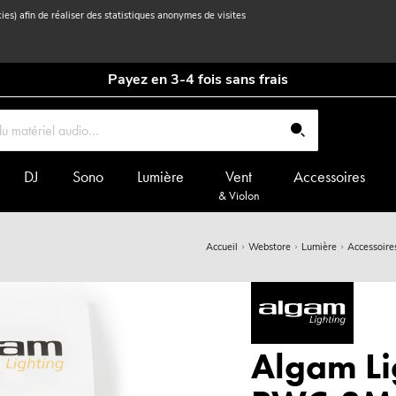
kies) afin de réaliser des statistiques anonymes de visites
Payez en 3-4 fois sans frais
DJ
Sono
Lumière
Vent
Accessoires
& Violon
Accueil
Webstore
Lumière
Accessoire
Algam L