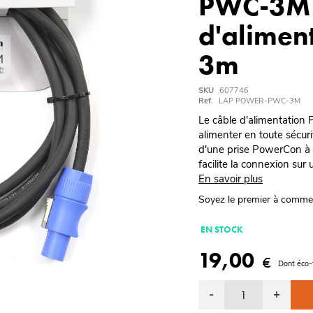
PWC-3M 
d'alimen
3m
SKU
607746
Ref.
LAP POWER-PWC-3M
Le câble d'alimentation
alimenter en toute sécur
d'une prise PowerCon à v
facilite la connexion sur
En savoir plus
Soyez le premier à comme
EN STOCK
19,00
€
Dont éco-
-
+