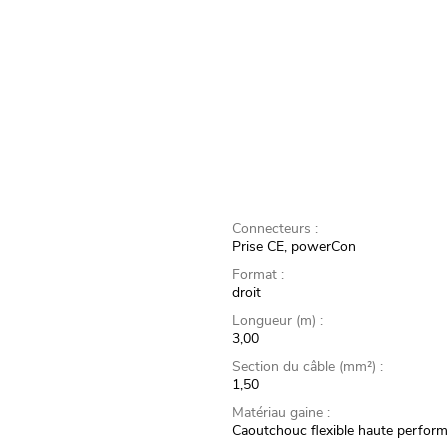
Connecteurs :
Prise CE, powerCon
Format :
droit
Longueur (m) :
3,00
Section du câble (mm²) :
1,50
Matériau gaine :
Caoutchouc flexible haute perfor