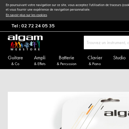
En poursuivant votre navigation sur ce site, vous acceptez l'utilisation de traceurs (coo
et vous fournir une expérience de navigation personnalisée.
En savoir plus sur les cookies
.
Tel : 02 72 24 05 35
Guitare
Ampli
Batterie
Clavier
Studio
& Co
& Effets
& Percussion
& Piano