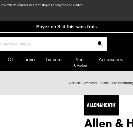
kies) afin de réaliser des statistiques anonymes de visites
Payez en 3-4 fois sans frais
DJ
Sono
Lumière
Vent
Accessoires
& Violon
Accueil
Webstore
Sono
Ear monitorin
Allen & 