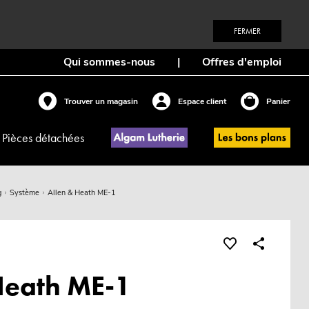
FERMER
Qui sommes-nous
|
Offres d'emploi
Trouver un magasin
Espace client
Panier
Pièces détachées
g
Système
Allen & Heath ME-1
Heath ME-1