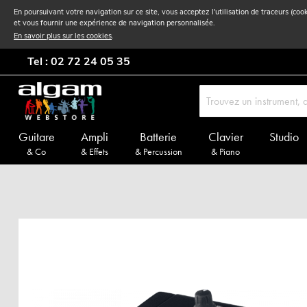
En poursuivant votre navigation sur ce site, vous acceptez l'utilisation de traceurs (coo
et vous fournir une expérience de navigation personnalisée.
En savoir plus sur les cookies
.
Tel : 02 72 24 05 35
Guitare
Ampli
Batterie
Clavier
Studio
& Co
& Effets
& Percussion
& Piano