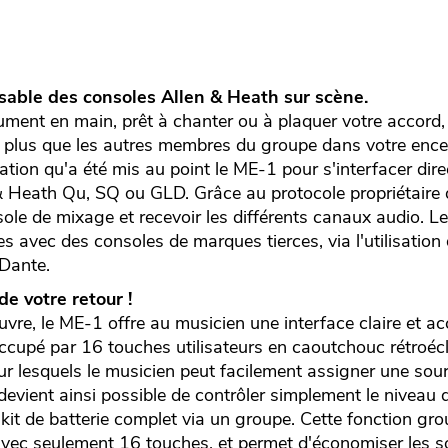
ble des consoles Allen & Heath sur scène.
rument en main, prêt à chanter ou à plaquer votre accor
 plus que les autres membres du groupe dans votre encein
tuation qu'a été mis au point le ME-1 pour s'interfacer di
 Heath Qu, SQ ou GLD. Grâce au protocole propriétaire d
le de mixage et recevoir les différents canaux audio. 
s avec des consoles de marques tierces, via l'utilisatio
 Dante.
de votre retour !
vre, le ME-1 offre au musicien une interface claire et ac
ccupé par 16 touches utilisateurs en caoutchouc rétroécl
 sur lesquels le musicien peut facilement assigner une so
l devient ainsi possible de contrôler simplement le niveau
 kit de batterie complet via un groupe. Cette fonction gr
vec seulement 16 touches, et permet d'économiser les so