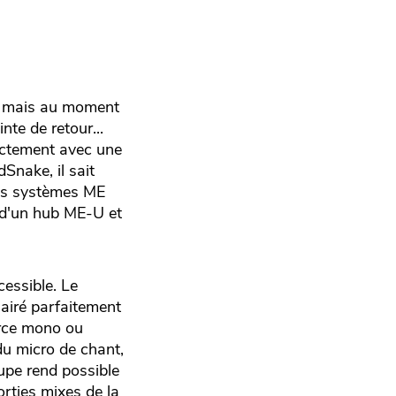
d, mais au moment
te de retour...
rectement avec une
Snake, il sait
Les systèmes ME
n d'un hub ME-U et
cessible. Le
airé parfaitement
urce mono ou
 du micro de chant,
oupe rend possible
rties mixes de la