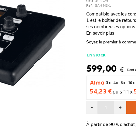
SKU
493629
Ref.
SAH ME-1
Compatible avec les con
1 est le boîtier de reto
ses nombreuses options 
En savoir plus
Soyez le premier à comme
EN STOCK
599,00
€
Dont 
3 x
4 x
6 x
10 x
54,23 €
puis 11 x
-
+
À partir de 90 € d'achat,