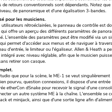
s de retours conventionnels sont dépendants. Notez que
niveau, de panoramique et d'une égalisation 3-bandes.
sé pour les musiciens.
utilisateurs rétroéclairées, le panneau de contrôle est d
e qui offre un aperçu des différents paramètres de panor
né. L'ensemble des paramètres peut être modifié via un s
qui permet d'accéder aux menus et de naviguer à travers 
veau d'entrée, le limiteur ou l'égaliseur. Allen & Heath a p
intégré avec niveau réglable, afin que le musicien puisse
sans retirer son casque.
mplet.
studio que pour la scène, le ME-1 se veut singulièrement
ien pourvu, question connexions, il dispose d'une entrée 
rée etherCon dSnake pour recevoir le signal d'une console
ecter un autre système ME à la chaîne. L'ensemble se c
ack et minijack, ainsi que d'une sortie ligne afin d'alimen