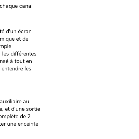
 chaque canal
oté d'un écran
amique et de
imple
les différentes
ensé à tout en
 entendre les
auxiliaire au
, et d'une sortie
omplète de 2
ter une enceinte