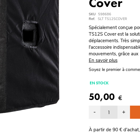
Cover
SKU
598686
Ref.
SLT TS12SCOVER
Spécialement conçue pour
TS12S Cover est la solut
déplacements. Très simpl
l'accessoire indispensab
mouvements, grâce aux a
En savoir plus
Soyez le premier à comme
EN STOCK
50,00
€
-
+
À partir de 90 € d'achat,