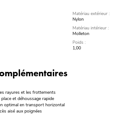
Matériau extérieur :
Nylon
Matériau intérieur :
Molleton
Poids :
1,00
 complémentaires
les rayures et les frottements
n place et déhoussage rapide
en optimal en transport horizontal
ccès aisé aux poignées