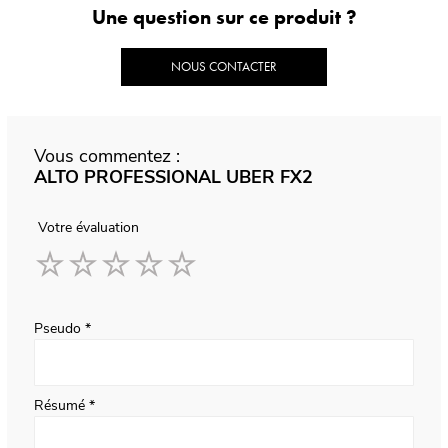
Une question sur ce produit ?
NOUS CONTACTER
Vous commentez :
ALTO PROFESSIONAL UBER FX2
Votre évaluation
1
2
3
4
5
star
stars
stars
stars
stars
Pseudo
Résumé