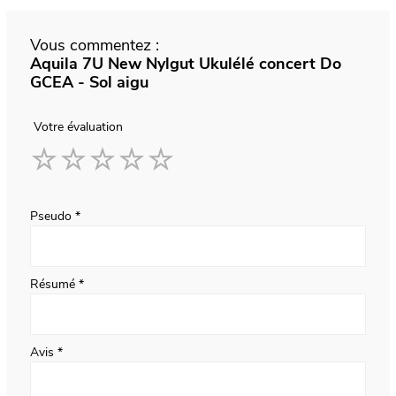
Vous commentez :
Aquila 7U New Nylgut Ukulélé concert Do
GCEA - Sol aigu
Votre évaluation
1
2
3
4
5
star
stars
stars
stars
stars
Pseudo
Résumé
Avis