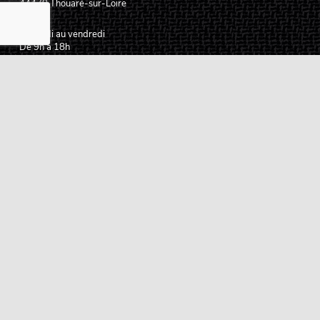
44470
Thouaré-sur-Loire
France
Du lundi au vendredi
De 9h à 18h
02 72 24 05 35
(Appel non surtaxé)
NOUS ÉCRIRE
Assistance
Guides d'achat
Questions des musiciens
Modes de livraison
Modes de paiement
Retours produits
Garanties produits
Service après vente
Centres techniques agréés Algam