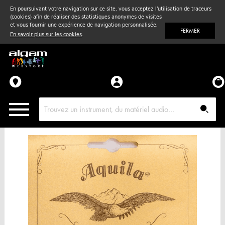
En poursuivant votre navigation sur ce site, vous acceptez l'utilisation de traceurs
(cookies) afin de réaliser des statistiques anonymes de visites
Vent
& Violon
et vous fournir une expérience de navigation personnalisée.
FERMER
En savoir plus sur les cookies
.
Accessoires
Pièces détachées