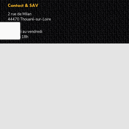
Contact & SAV
2 rue de Milan
44470
Thouaré-sur-Loire
France
Du lundi au vendredi
De 9h à 18h
02 72 24 05 35
(Appel non surtaxé)
NOUS ÉCRIRE
Assistance
Guides d'achat
Questions des musiciens
Modes de livraison
Modes de paiement
Retours produits
Garanties produits