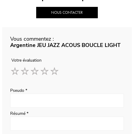
NOUS CONTACTER
Vous commentez :
Argentine JEU JAZZ ACOUS BOUCLE LIGHT
Votre évaluation
1
2
3
4
5
star
stars
stars
stars
stars
Pseudo
Résumé