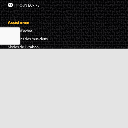
NOUS ÉCRIRE
Assistance
Guides d'achat
Questions des musiciens
Modes de livraison
Modes de paiement
Retours produits
Garanties produits
Service après vente
Centres techniques agréés Algam
Carte des luthiers guitare français
Qui sommes-nous ?
Pourquoi nous faire confiance ?