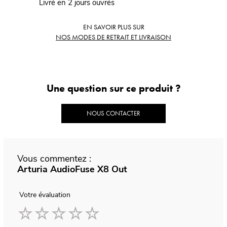
Livré en 2 jours ouvrés
EN SAVOIR PLUS SUR
NOS MODES DE RETRAIT ET LIVRAISON
Une question sur ce produit ?
NOUS CONTACTER
Vous commentez :
Arturia AudioFuse X8 Out
Votre évaluation
1
2
3
4
5