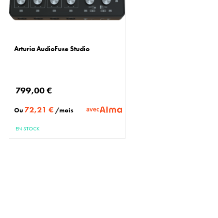
Arturia AudioFuse Studio
799,00 €
72,21 €
avec
Ou
/mois
EN STOCK