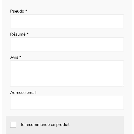
star
stars
stars
stars
stars
Pseudo
Résumé
Avis
Adresse email
Je recommande ce produit