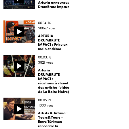
Arturia announces
DrumBrute Impact
00:14:16
90067 vues
ARTURIA
DRUMBRUTE
IMPACT : Prise en
main et démo
00:03:18
3821 vues
Arturia
DRUMBRUTE
IMPACT :
réactions à chaud
des artistes (vidéo
de La Boite Noire)
00:05:21
1000 vues
Artists & Arturia :
Years&Years -
Emre Türkmen
rencontre la