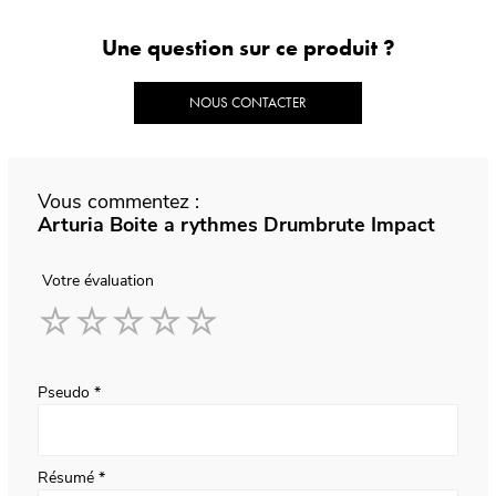
Une question sur ce produit ?
NOUS CONTACTER
Vous commentez :
Arturia Boite a rythmes Drumbrute Impact
Votre évaluation
1
2
3
4
5
star
stars
stars
stars
stars
Pseudo
Résumé