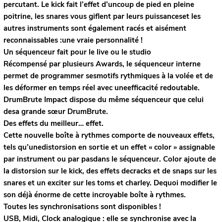
percutant. Le kick fait l’effet d’uncoup de pied en pleine
poitrine, les snares vous giflent par leurs puissanceset les
autres instruments sont également racés et aisément
reconnaissables :une vraie personnalité !
Un séquenceur fait pour le live ou le studio
Récompensé par plusieurs Awards, le séquenceur interne
permet de programmer sesmotifs rythmiques à la volée et de
les déformer en temps réel avec uneefficacité redoutable.
DrumBrute Impact dispose du même séquenceur que celui
desa grande sœur DrumBrute.
Des effets du meilleur… effet.
Cette nouvelle boîte à rythmes comporte de nouveaux effets,
tels qu’unedistorsion en sortie et un effet « color » assignable
par instrument ou par pasdans le séquenceur. Color ajoute de
la distorsion sur le kick, des effets decracks et de snaps sur les
snares et un exciter sur les toms et charley. Dequoi modifier le
son déjà énorme de cette incroyable boîte à rythmes.
Toutes les synchronisations sont disponibles !
USB, Midi, Clock analogique : elle se synchronise avec la