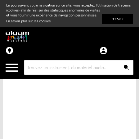
En poursuivant votre navigation sur ce site, vous acceptez l'utilisation de traceurs
(cookies) afin de réaliser des statistiques anonymes de visites
Vent
& Violon
et vous fournir une expérience de navigation personnalisée.
FERMER
En savoir plus sur les cookies
.
Accessoires
Pièces détachées