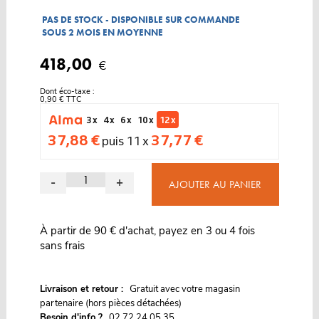
PAS DE STOCK - DISPONIBLE SUR COMMANDE
SOUS 2 MOIS EN MOYENNE
418,00
€
Dont éco-taxe :
0,90 € TTC
3 x
4 x
6 x
10 x
12 x
37,88 €
37,77 €
puis 11 x
-
+
AJOUTER AU PANIER
À partir de 90 € d'achat, payez en 3 ou 4 fois
sans frais
G
Livraison et retour :
ratuit avec votre magasin
partenaire (hors pièces détachées)
Besoin d'info ?
02 72 24 05 35