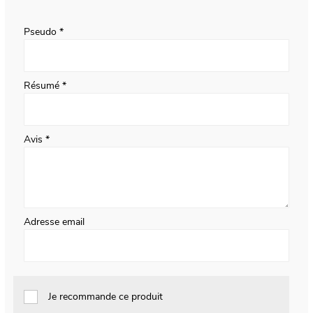
1
2
3
4
5
star
stars
stars
stars
stars
Pseudo
Résumé
Avis
Adresse email
Je recommande ce produit