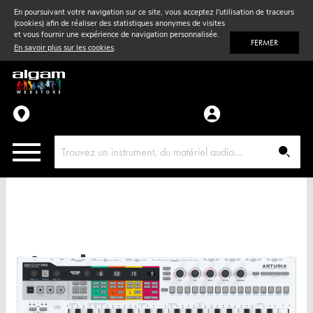
En poursuivant votre navigation sur ce site, vous acceptez l'utilisation de traceurs
(cookies) afin de réaliser des statistiques anonymes de visites
Vent
& Violon
et vous fournir une expérience de navigation personnalisée.
FERMER
En savoir plus sur les cookies
.
Accessoires
Pièces détachées