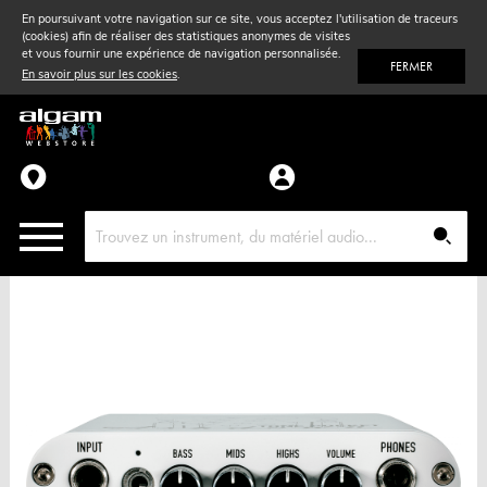
En poursuivant votre navigation sur ce site, vous acceptez l'utilisation de traceurs
(cookies) afin de réaliser des statistiques anonymes de visites
Vent
& Violon
et vous fournir une expérience de navigation personnalisée.
FERMER
En savoir plus sur les cookies
.
Accessoires
Pièces détachées