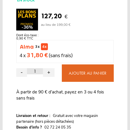
EN STOCK
127,20
€
au lieu de 199,00 €
-36%
Dont éco-taxe :
0,90 € TTC
3 x
4 x
31,80 €
4 x
(sans frais)
-
+
AJOUTER AU PANIER
À partir de 90 € d'achat, payez en 3 ou 4 fois
sans frais
G
Livraison et retour :
ratuit avec votre magasin
partenaire (hors pièces détachées)
Besoin d'info ?
02 72 24 05 35