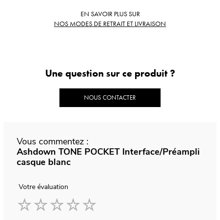
EN SAVOIR PLUS SUR
NOS MODES DE RETRAIT ET LIVRAISON
Une question sur ce produit ?
NOUS CONTACTER
Vous commentez :
Ashdown TONE POCKET Interface/Préampli
casque blanc
Votre évaluation
1
2
3
4
5