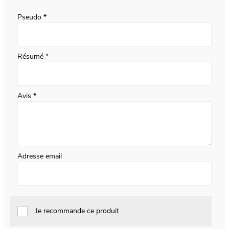
star
stars
stars
stars
stars
Pseudo
Résumé
Avis
Adresse email
Je recommande ce produit