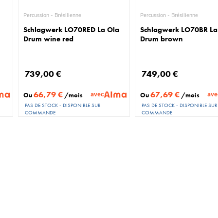
Percussion - Brésilienne
Percussion - Brésilienne
Schlagwerk LO70RED La Ola
Schlagwerk LO70BR La
Drum wine red
Drum brown
739,00 €
749,00 €
66,79 €
67,69 €
avec
ave
Ou
/mois
Ou
/mois
PAS DE STOCK - DISPONIBLE SUR
PAS DE STOCK - DISPONIBLE SUR
COMMANDE
COMMANDE