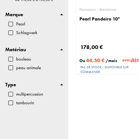
Tongue Drum
Percussion - Brésilienne
HandPans
Marque
Pearl Pandeiro 10"
Pearl
Schlagwerk
178,00 €
Matériau
bouleau
44,50 €
avec
Ou
/mois
peau animale
PAS DE STOCK - DISPONIBLE SUR
COMMANDE
Type
multipercussion
tambourin