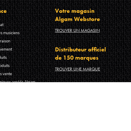
nce
Votre magasin
Algam Webstore
at
TROUVER UN MAGASIN
s musiciens
raison
Distributeur officiel
aiement
de 150 marques
uits
oduits
TROUVER UNE MARQUE
s vente
hniques agréés Algam
FABRICANT DE LA SMART GUITAR LÂG HY
hiers guitare français
-nous ?
s faire confiance ?