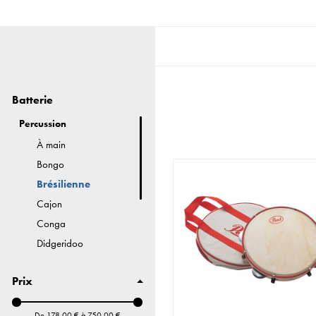
Batterie
Percussion
À main
Bongo
Brésilienne
Cajon
Conga
Didgeridoo
Djembé
Prix
Timbales
Autres
De
178,00 €
à
750,00 €