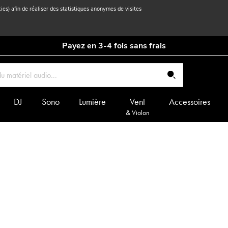
kies) afin de réaliser des statistiques anonymes de visites
Payez en 3-4 fois sans frais
DJ
Sono
Lumière
Vent
Accessoires
& Violon