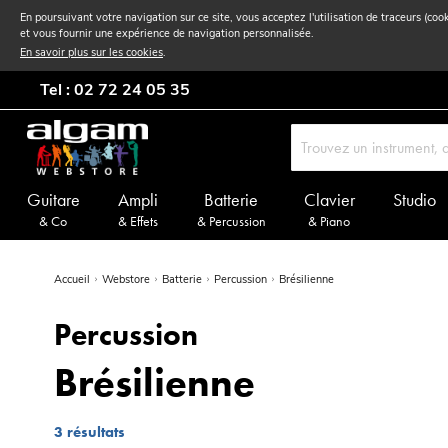
En poursuivant votre navigation sur ce site, vous acceptez l'utilisation de traceurs (coo
et vous fournir une expérience de navigation personnalisée.
En savoir plus sur les cookies
.
Tel : 02 72 24 05 35
Guitare
Ampli
Batterie
Clavier
Studio
& Co
& Effets
& Percussion
& Piano
Accueil
Webstore
Batterie
Percussion
Brésilienne
Percussion
Brésilienne
3
résultats