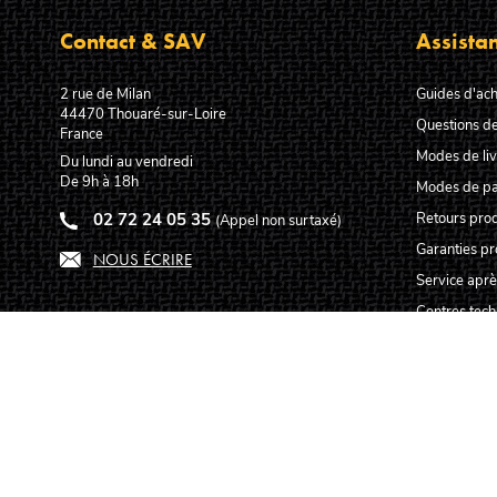
Contact & SAV
Assista
2 rue de Milan
Guides d'ach
44470
Thouaré-sur-Loire
Questions de
France
Modes de liv
Du lundi au vendredi
De 9h à 18h
Modes de p
02 72 24 05 35
Retours prod
(Appel non surtaxé)
Garanties pr
NOUS ÉCRIRE
Service aprè
Centres tec
Carte des lut
Qui sommes
Pourquoi nou