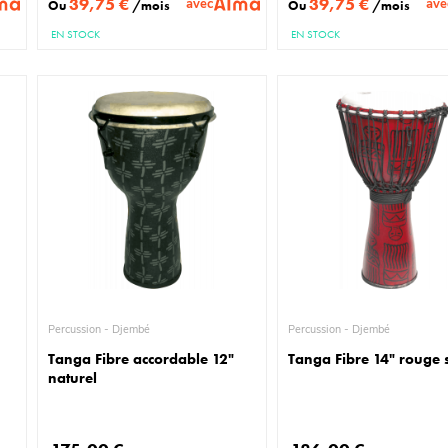
39,75 €
39,75 €
avec
ave
Ou
/mois
Ou
/mois
EN STOCK
EN STOCK
Percussion - Djembé
Percussion - Djembé
Tanga Fibre accordable 12"
Tanga Fibre 14" rouge
naturel