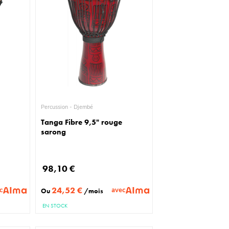
Percussion - Djembé
Tanga Fibre 9,5" rouge
sarong
98,10 €
24,52 €
c
avec
Ou
/mois
EN STOCK