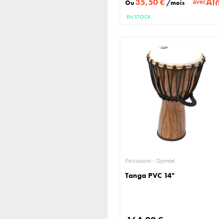
35,50 €
avec
Ou
/mois
EN STOCK
Percussion - Djembé
Tanga PVC 14"