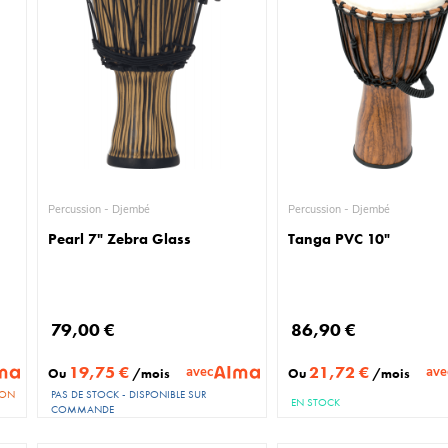
Percussion - Djembé
Percussion - Djembé
Pearl 7" Zebra Glass
Tanga PVC 10"
79,00 €
86,90 €
19,75 €
21,72 €
avec
ave
Ou
/mois
Ou
/mois
NON
PAS DE STOCK - DISPONIBLE SUR
EN STOCK
COMMANDE