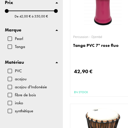
Prix
Timbales
Autres
De
42,00 €
à
350,00 €
Tongue Drum
HandPans
Marque
Percussion - Djembé
Pearl
Tanga PVC 7" rose fluo
Tanga
Matériau
42,90 €
PVC
acajou
acajou d'Indonésie
EN STOCK
fibre de bois
iroko
synthétique