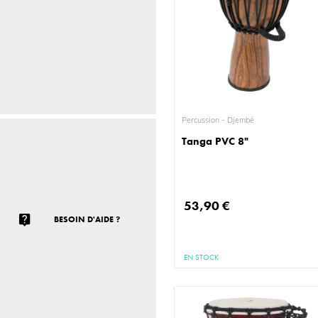
Percussion - Djembé
Tanga PVC 8"
53,90 €
BESOIN D'AIDE ?
EN STOCK