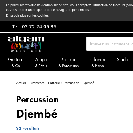
En poursuivant votre navigation sur ce site, vous acceptez l'utilisation de traceurs (coo
et vous fournir une expérience de navigation personnalisée.
En savoir plus sur les cookies
.
Tel : 02 72 24 05 35
Guitare
Ampli
Batterie
Clavier
Studio
& Co
& Effets
& Percussion
& Piano
Accueil
Webstore
Batterie
Percussion
Djembé
Percussion
Djembé
32
résultats