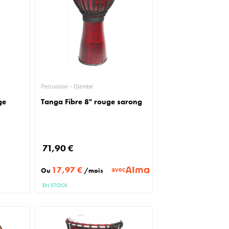
Percussion - Djembé
ge
Tanga Fibre 8" rouge sarong
71,90 €
17,97 €
avec
Ou
/mois
EN STOCK