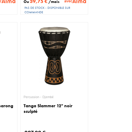
39,75 €
c
avec
Ou
/mois
PAS DE STOCK - DISPONIBLE SUR
COMMANDE
Percussion - Djembé
 sarong
Tanga Slammer 12" noir
sculpté