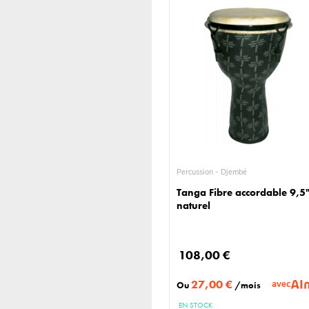
Percussion - Djembé
Tanga Fibre accordable 9,5
naturel
108,00 €
27,00 €
avec
Ou
/mois
EN STOCK