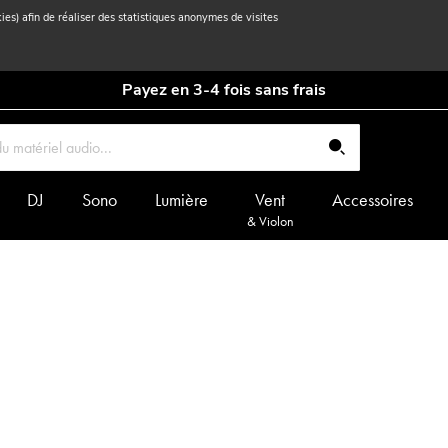
kies) afin de réaliser des statistiques anonymes de visites
Payez en 3-4 fois sans frais
DJ
Sono
Lumière
Vent
Accessoires
& Violon