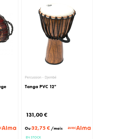
Percussion - Djembé
uge
Tanga PVC 12"
131,00 €
32,75 €
c
avec
Ou
/mois
EN STOCK