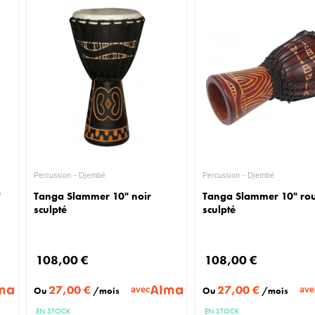
Percussion - Djembé
Percussion - Djembé
"
Tanga Slammer 10" noir
Tanga Slammer 10" ro
sculpté
sculpté
108,00 €
108,00 €
27,00 €
27,00 €
avec
ave
Ou
/mois
Ou
/mois
EN STOCK
EN STOCK