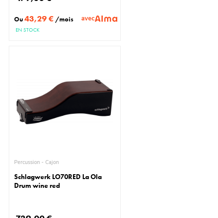
43,29 €
avec
Ou
/mois
EN STOCK
Percussion - Cajon
Schlagwerk LO70RED La Ola
Drum wine red