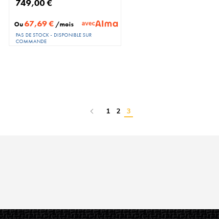
749,00 €
67,69 €
avec
Ou
/mois
PAS DE STOCK - DISPONIBLE SUR
COMMANDE
Page
Page
Précédent
Page
Page
Vous lisez actuellement la pa
1
2
3