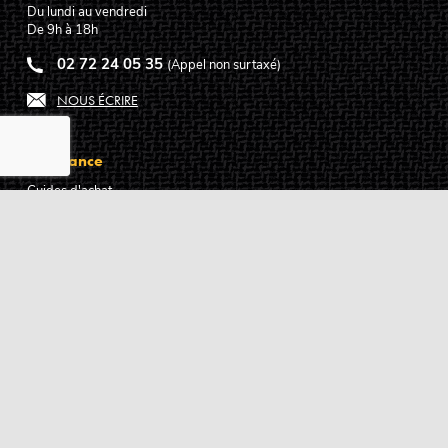
Du lundi au vendredi
De 9h à 18h
02 72 24 05 35
(Appel non surtaxé)
NOUS ÉCRIRE
Assistance
Guides d'achat
Questions des musiciens
Modes de livraison
Modes de paiement
Retours produits
Garanties produits
Service après vente
Centres techniques agréés Algam
Carte des luthiers guitare français
Qui sommes-nous ?