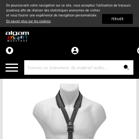
En poursuivant votre navigation sur ce site, vous acceptez l'utilisation de traceurs
(cookies) afin de réaliser des statistiques anonymes de visites
Vent
& Violon
et vous fournir une expérience de navigation personnalisée.
FERMER
En savoir plus sur les cookies
.
Accessoires
Pièces détachées