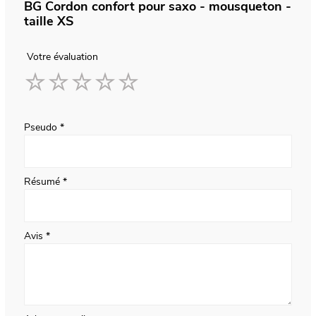
BG Cordon confort pour saxo - mousqueton -
taille XS
Votre évaluation
1
2
3
4
5
star
stars
stars
stars
stars
Pseudo
Résumé
Avis