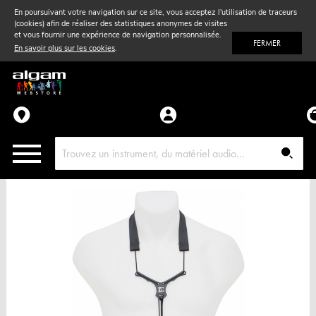
En poursuivant votre navigation sur ce site, vous acceptez l'utilisation de traceurs
(cookies) afin de réaliser des statistiques anonymes de visites
Vent
& Violon
et vous fournir une expérience de navigation personnalisée.
FERMER
En savoir plus sur les cookies
.
Accessoires
Pièces détachées