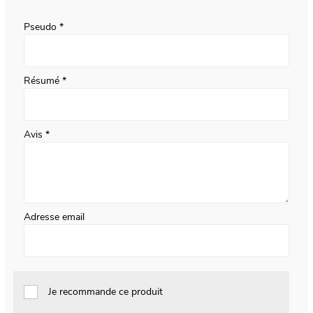
star
stars
stars
stars
stars
Pseudo
Résumé
Avis
Adresse email
Je recommande ce produit