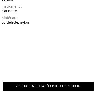
Instrument :
clarinette
Matériau :
cordelette, nylon
RESSOURCES SUR LA SÉCURITÉ ET LES PRODUITS