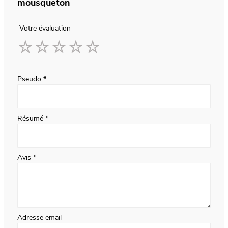
mousqueton
Votre évaluation
1
2
3
4
5
star
stars
stars
stars
stars
Pseudo
Résumé
Avis
Adresse email