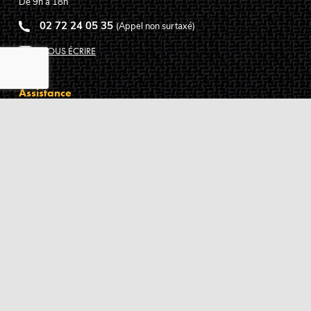
De 9h à 18h
02 72 24 05 35
(Appel non surtaxé)
NOUS ÉCRIRE
Assistance
Guides d'achat
Questions des musiciens
Modes de livraison
Modes de paiement
Retours produits
Garanties produits
Service après vente
Centres techniques agréés Algam
Carte des luthiers guitare français
Qui sommes-nous ?
Pourquoi nous faire confiance ?