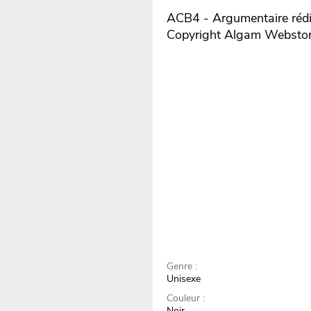
ACB4 - Argumentaire rédi
Copyright Algam Websto
Genre :
Unisexe
Couleur :
Noir