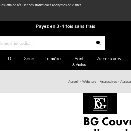
kies) afin de réaliser des statistiques anonymes de visites
Payez en 3-4 fois sans frais
DJ
Sono
Lumière
Vent
Accessoires
& Violon
Accueil
Webstore
Accessoires
Accesso
BG Couvr