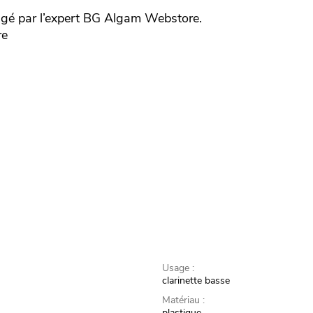
gé par l’expert
BG
Algam Webstore.
re
Usage :
clarinette basse
Matériau :
plastique