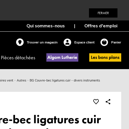
FERMER
Qui sommes-nous
|
Offres d'emploi
Trouver un magasin
Espace client
Panier
Pièces détachées
ires vent
Autres
BG Couvre-bec ligatures cuir - divers instruments
e-bec ligatures cuir