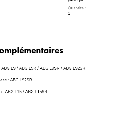
Quantité :
1
 complémentaires
sse : ABG L9 / ABG L9R / ABG L9SR / ABG L92SR
ebasse : ABG L92SR
ton : ABG L15 / ABG L15SR