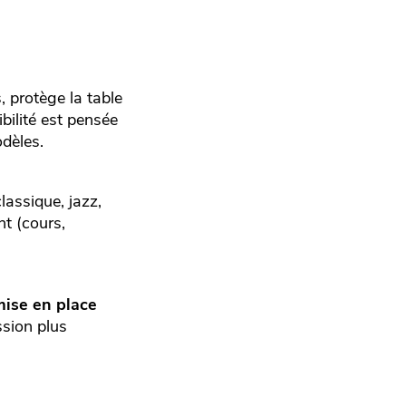
, protège la table
ibilité est pensée
dèles.
classique, jazz,
nt (cours,
mise en place
ssion plus