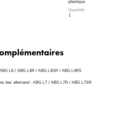
plastique
Quantité :
1
 complémentaires
ib : ABG L6 / ABG L4R / ABG L4SR / ABG L4RS
 avec bec allemand : ABG L7 / ABG L7R / ABG L7SR