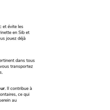
 et évite les
inette en Sib et
ous jouez déjà
pertinent dans tous
e vous transportez
s.
eur
. Il contribue à
ontaires, ce qui
serein au