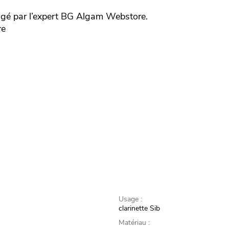
gé par l’expert
BG
Algam Webstore.
re
Usage :
clarinette Sib
Matériau :