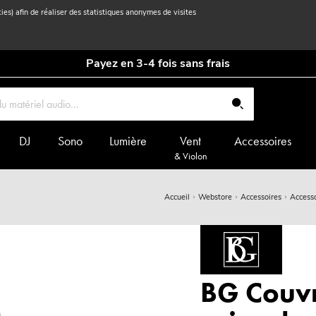
kies) afin de réaliser des statistiques anonymes de visites
Payez en 3-4 fois sans frais
DJ
Sono
Lumière
Vent
Accessoires
& Violon
Accueil
Webstore
Accessoires
Accesso
BG Couvr