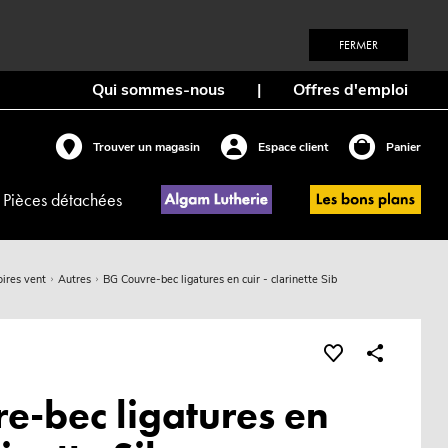
FERMER
Qui sommes-nous
|
Offres d'emploi
Trouver un magasin
Espace client
Panier
Pièces détachées
ires vent
Autres
BG Couvre-bec ligatures en cuir - clarinette Sib
e-bec ligatures en