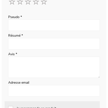
1
2
3
4
5
star
stars
stars
stars
stars
Pseudo
Résumé
Avis
Adresse email