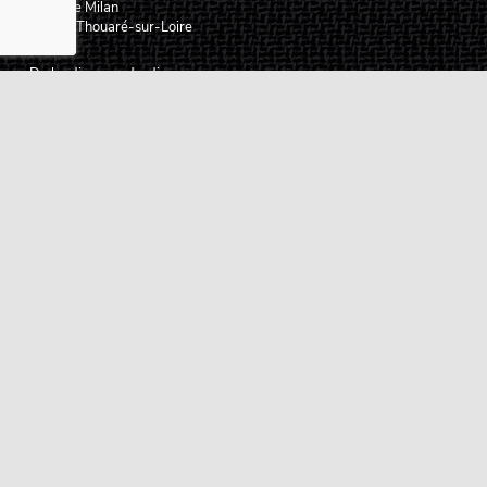
2 rue de Milan
44470
Thouaré-sur-Loire
France
Du lundi au vendredi
De 9h à 18h
02 72 24 05 35
(Appel non surtaxé)
NOUS ÉCRIRE
Assistance
Guides d'achat
Questions des musiciens
Modes de livraison
Modes de paiement
Retours produits
Garanties produits
Service après vente
Centres techniques agréés Algam