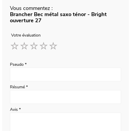
Vous commentez :
Brancher Bec métal saxo ténor - Bright
ouverture 27
Votre évaluation
1
2
3
4
5
star
stars
stars
stars
stars
Pseudo
Résumé
Avis