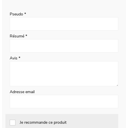
1
2
3
4
5
star
stars
stars
stars
stars
Pseudo
Résumé
Avis
Adresse email
Je recommande ce produit