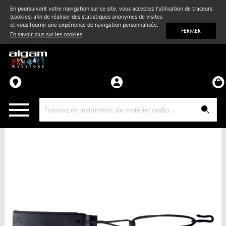
En poursuivant votre navigation sur ce site, vous acceptez l'utilisation de traceurs
(cookies) afin de réaliser des statistiques anonymes de visites
Vent
& Violon
et vous fournir une expérience de navigation personnalisée.
FERMER
En savoir plus sur les cookies
.
Accessoires
Pièces détachées