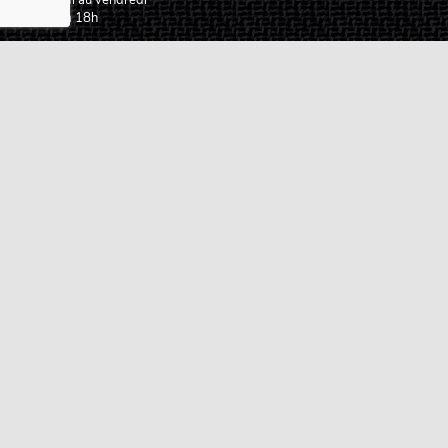
Du lundi au vendredi
De 9h à 18h
02 72 24 05 35
(Appel non surtaxé)
NOUS ÉCRIRE
Assistance
Guides d'achat
Questions des musiciens
Modes de livraison
Modes de paiement
Retours produits
Garanties produits
Service après vente
Centres techniques agréés Algam
Carte des luthiers guitare français
Qui sommes-nous ?