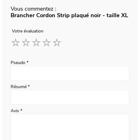
Vous commentez :
Brancher Cordon Strip plaqué noir - taille XL
Votre évaluation
1
2
3
4
5
star
stars
stars
stars
stars
Pseudo
Résumé
Avis