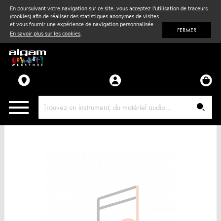
En poursuivant votre navigation sur ce site, vous acceptez l'utilisation de traceurs
(cookies) afin de réaliser des statistiques anonymes de visites
Vent
& Violon
et vous fournir une expérience de navigation personnalisée.
FERMER
En savoir plus sur les cookies
.
Accessoires
Pièces détachées