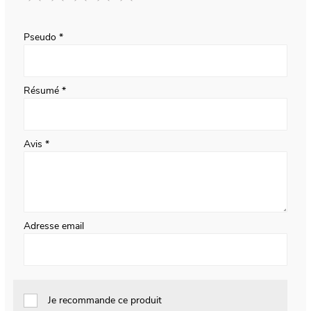
1
2
3
4
5
star
stars
stars
stars
stars
Pseudo
Résumé
Avis
Adresse email
Je recommande ce produit