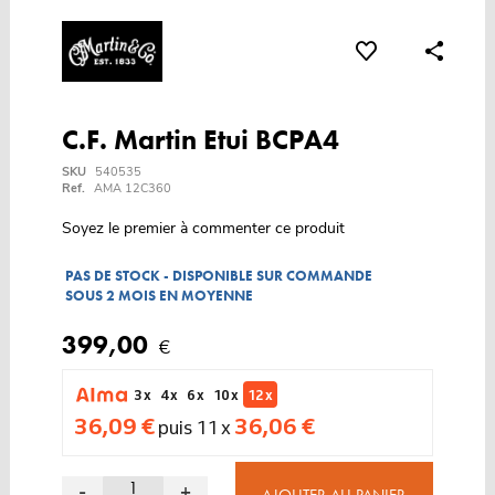
C.F. Martin Etui BCPA4
SKU
540535
Ref.
AMA 12C360
Soyez le premier à commenter ce produit
PAS DE STOCK - DISPONIBLE SUR COMMANDE
SOUS 2 MOIS EN MOYENNE
399,00
€
3 x
4 x
6 x
10 x
12 x
36,09 €
36,06 €
puis 11 x
-
+