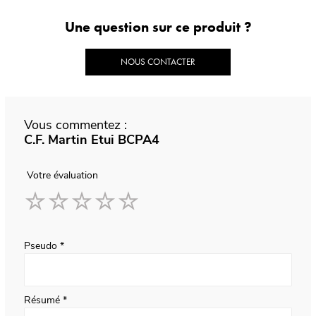
Une question sur ce produit ?
NOUS CONTACTER
Vous commentez :
C.F. Martin Etui BCPA4
Votre évaluation
1
2
3
4
5
star
stars
stars
stars
stars
Pseudo
Résumé