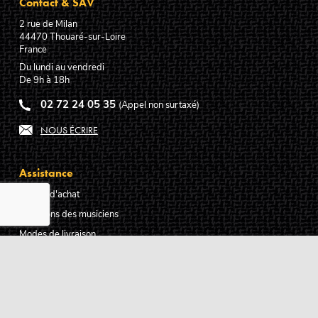
Contact & SAV
2 rue de Milan
44470
Thouaré-sur-Loire
France
Du lundi au vendredi
De 9h à 18h
02 72 24 05 35
(Appel non surtaxé)
NOUS ÉCRIRE
Assistance
Guides d'achat
Questions des musiciens
Modes de livraison
Modes de paiement
Retours produits
Garanties produits
Service après vente