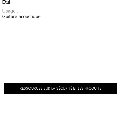
Étui
Usage :
Guitare acoustique
RESSOURCES SUR LA SÉCURITÉ ET LES PRODUITS