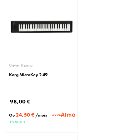
Clavier & piano
Korg MicroKey 2 49
98,00 €
24,50 €
avec
Ou
/mois
EN STOCK