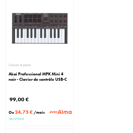
Clavier & piano
Akai Professional MPK Mini 4
noir - Clavier de contrôle USB-C
99,00 €
24,75 €
avec
Ou
/mois
EN STOCK