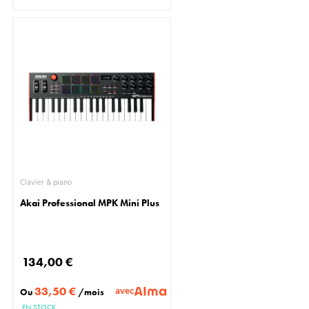
Clavier & piano
Akai Professional MPK Mini Plus
134,00 €
33,50 €
avec
Ou
/mois
EN STOCK