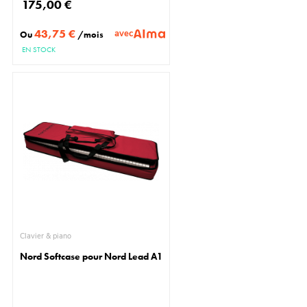
175,00 €
43,75 €
avec
Ou
/mois
EN STOCK
Clavier & piano
Nord Softcase pour Nord Lead A1