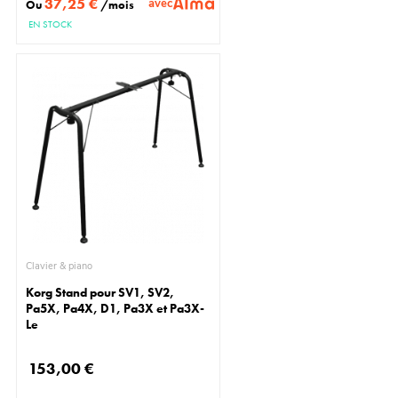
37,25 €
avec
Ou
/mois
EN STOCK
Clavier & piano
Korg Stand pour SV1, SV2,
Pa5X, Pa4X, D1, Pa3X et Pa3X-
Le
153,00 €