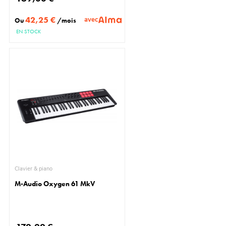
42,25 €
avec
Ou
/mois
EN STOCK
Clavier & piano
M-Audio Oxygen 61 MkV