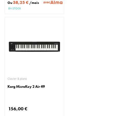
38,25 €
avec
Ou
/mois
EN STOCK
Clavier & piano
Korg MicroKey 2 Air 49
156,00 €