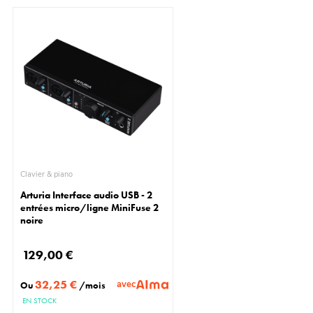
Clavier & piano
Arturia Interface audio USB - 2
entrées micro/ligne MiniFuse 2
noire
129,00 €
32,25 €
avec
Ou
/mois
EN STOCK