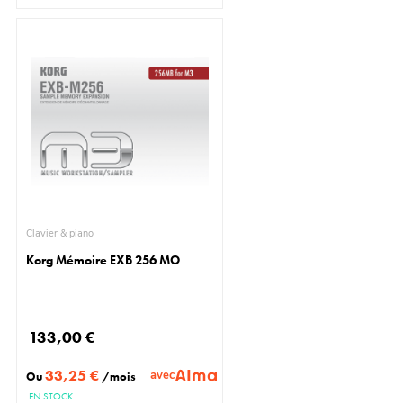
Clavier & piano
Korg Mémoire EXB 256 MO
133,00 €
33,25 €
avec
Ou
/mois
EN STOCK