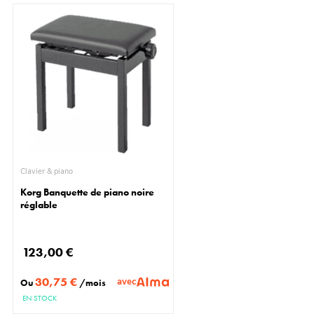
Clavier & piano
Korg Banquette de piano noire
réglable
123,00 €
30,75 €
avec
Ou
/mois
EN STOCK