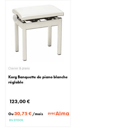
Clavier & piano
Korg Banquette de piano blanche
réglable
123,00 €
30,75 €
avec
Ou
/mois
EN STOCK