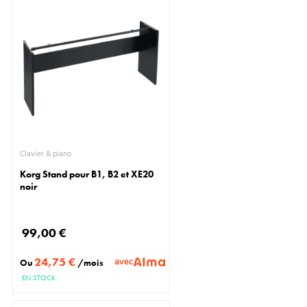
Clavier & piano
Korg Stand pour B1, B2 et XE20
noir
99,00 €
24,75 €
avec
Ou
/mois
EN STOCK