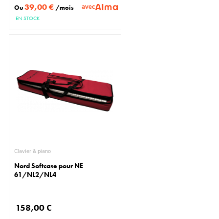
39,00 €
avec
Ou
/mois
EN STOCK
Clavier & piano
Nord Softcase pour NE
61/NL2/NL4
158,00 €