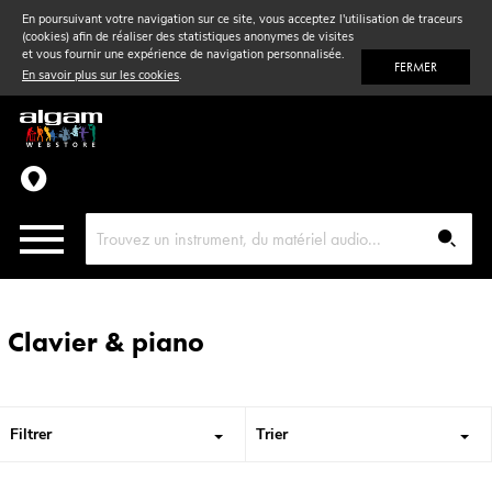
En poursuivant votre navigation sur ce site, vous acceptez l'utilisation de traceurs
(cookies) afin de réaliser des statistiques anonymes de visites
Vent
& Violon
et vous fournir une expérience de navigation personnalisée.
FERMER
En savoir plus sur les cookies
.
Accessoires
Pièces détachées
Clavier & piano
Filtrer
Trier