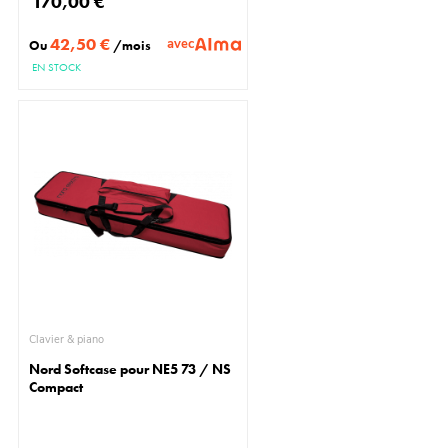
170,00 €
42,50 €
avec
Ou
/mois
EN STOCK
Clavier & piano
Nord Softcase pour NE5 73 / NS
Compact