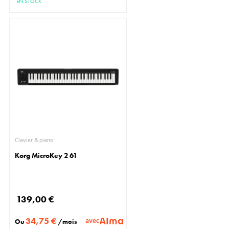
EN STOCK
Clavier & piano
Korg MicroKey 2 61
139,00 €
34,75 €
avec
Ou
/mois