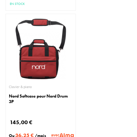
EN STOCK
Clavier & piano
Nord Softcase pour Nord Drum
3P
145,00 €
36,25 €
avec
Ou
/mois