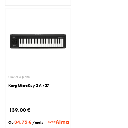
Clavier & piano
Korg MicroKey 2 Air 37
139,00 €
34,75 €
avec
Ou
/mois