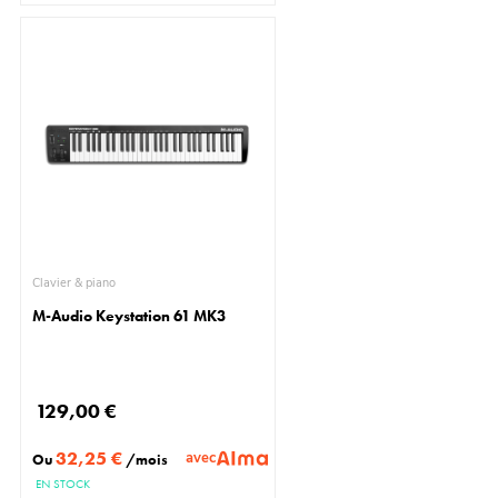
Clavier & piano
M-Audio Keystation 61 MK3
129,00 €
32,25 €
avec
Ou
/mois
EN STOCK