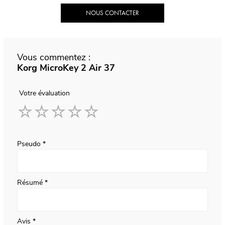
NOUS CONTACTER
Vous commentez :
Korg MicroKey 2 Air 37
Votre évaluation
1
2
3
4
5
star
stars
stars
stars
stars
Pseudo
Résumé
Avis