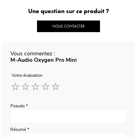
Une question sur ce produit ?
NOUS CONTACTER
Vous commentez :
M-Audio Oxygen Pro Mini
Votre évaluation
1
2
3
4
5
star
stars
stars
stars
stars
Pseudo
Résumé