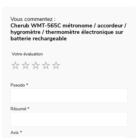
Vous commentez :
Cherub WMT-565C métronome / accordeur /
hygromètre / thermomètre électronique sur
batterie rechargeable
Votre évaluation
1
2
3
4
5
star
stars
stars
stars
stars
Pseudo
Résumé
Avis