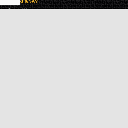
Contact & SAV
2 rue de Milan
44470
Thouaré-sur-Loire
France
Du lundi au vendredi
De 9h à 18h
02 72 24 05 35
(Appel non surtaxé)
NOUS ÉCRIRE
Assistance
Guides d'achat
Questions des musiciens
Modes de livraison
Modes de paiement
Retours produits
Garanties produits
Service après vente