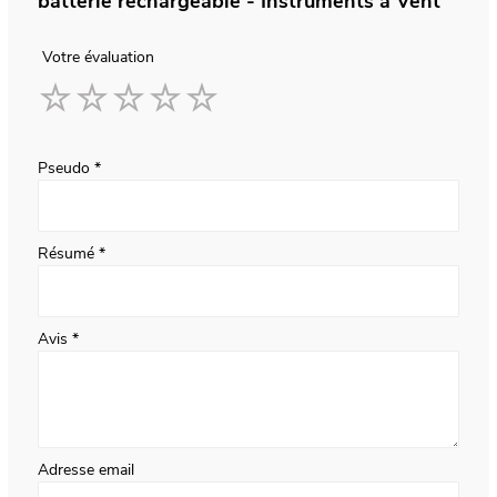
batterie rechargeable - Instruments à Vent
Votre évaluation
1
2
3
4
5
star
stars
stars
stars
stars
Pseudo
Résumé
Avis
Adresse email