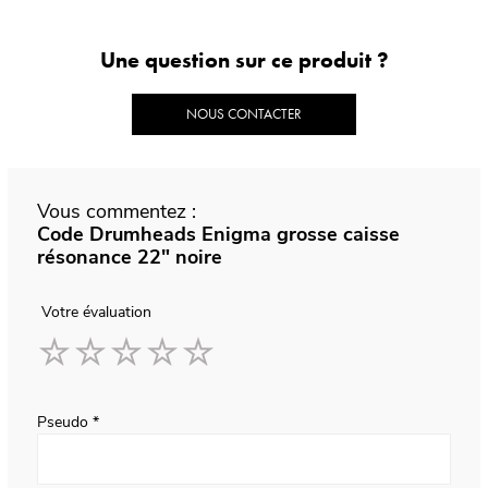
Une question sur ce produit ?
NOUS CONTACTER
Vous commentez :
Code Drumheads Enigma grosse caisse
résonance 22" noire
Votre évaluation
1
2
3
4
5
star
stars
stars
stars
stars
Pseudo