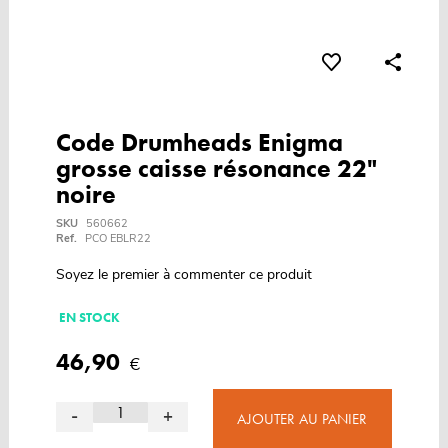
Code Drumheads Enigma
grosse caisse résonance 22"
noire
SKU
560662
Ref.
PCO EBLR22
Soyez le premier à commenter ce produit
EN STOCK
46,90
€
-
+
AJOUTER AU PANIER