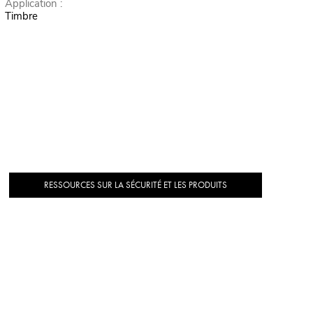
Application :
Timbre
RESSOURCES SUR LA SÉCURITÉ ET LES PRODUITS