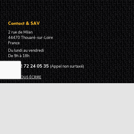
Contact & SAV
2 rue de Milan
44470
Thouaré-sur-Loire
France
Du lundi au vendredi
De 9h à 18h
02 72 24 05 35
(Appel non surtaxé)
NOUS ÉCRIRE
Assistance
Guides d'achat
Questions des musiciens
Modes de livraison
Modes de paiement