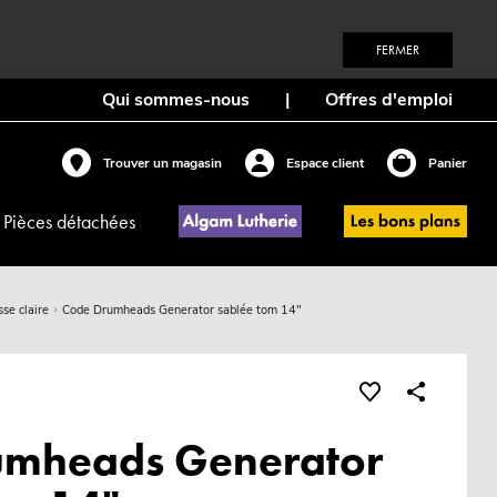
FERMER
Qui sommes-nous
|
Offres d'emploi
Trouver un magasin
Espace client
Panier
Pièces détachées
sse claire
Code Drumheads Generator sablée tom 14"
umheads Generator