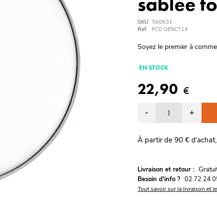
sablée t
SKU
560631
Ref.
PCO GENCT14
Soyez le premier à comme
EN STOCK
22,90
€
-
+
À partir de 90 € d'achat,
G
Livraison et retour :
ratu
Besoin d'info ?
02 72 24 0
Tout savoir sur la livraison et l