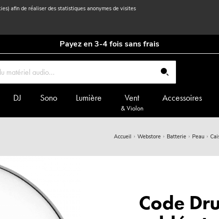
kies) afin de réaliser des statistiques anonymes de visites
Payez en 3-4 fois sans frais
DJ
Sono
Lumière
Vent
Accessoires
& Violon
Accueil
Webstore
Batterie
Peau
Cai
Code Dr