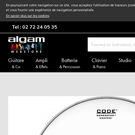
En poursuivant votre navigation sur ce site, vous acceptez l'utilisation de traceurs (coo
et vous fournir une expérience de navigation personnalisée.
En savoir plus sur les cookies
.
Tel : 02 72 24 05 35
Guitare
Ampli
Batterie
Clavier
Studio
& Co
& Effets
& Percussion
& Piano