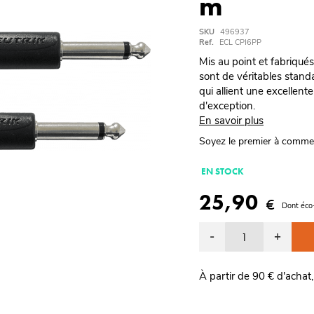
m
SKU
496937
Ref.
ECL CPI6PP
Mis au point et fabriqué
sont de véritables standa
qui allient une excellent
d'exception.
En savoir plus
Soyez le premier à comme
EN STOCK
25,90
€
Dont éco
-
+
À partir de 90 € d'achat,