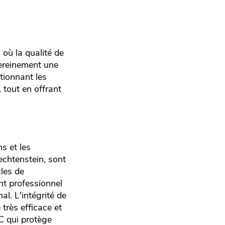
 où la qualité de
sereinement une
ctionnant les
 tout en offrant
s et les
echtenstein, sont
cles de
nt professionnel
al. L'intégrité de
très efficace et
C qui protège