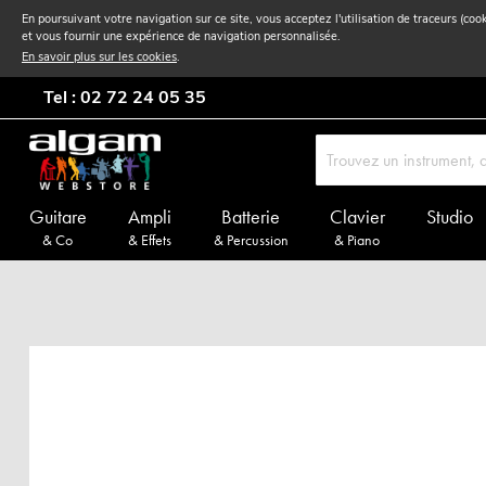
En poursuivant votre navigation sur ce site, vous acceptez l'utilisation de traceurs (coo
et vous fournir une expérience de navigation personnalisée.
En savoir plus sur les cookies
.
Tel : 02 72 24 05 35
Guitare
Ampli
Batterie
Clavier
Studio
& Co
& Effets
& Percussion
& Piano