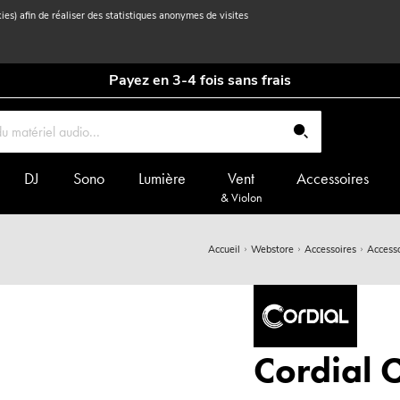
kies) afin de réaliser des statistiques anonymes de visites
Payez en 3-4 fois sans frais
DJ
Sono
Lumière
Vent
Accessoires
& Violon
Accueil
Webstore
Accessoires
Accesso
Cordial C