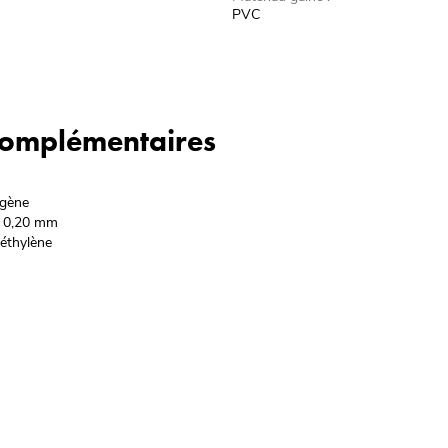
PVC
 complémentaires
ygène
x 0,20 mm
yéthylène