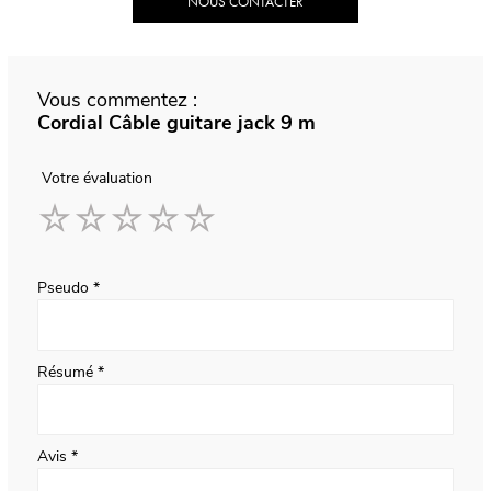
NOUS CONTACTER
Vous commentez :
Cordial Câble guitare jack 9 m
Votre évaluation
1
2
3
4
5
star
stars
stars
stars
stars
Pseudo
Résumé
Avis