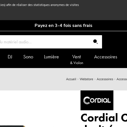
kies) afin de réaliser des statistiques anonymes de visites
Payez en 3-4 fois sans frais
DJ
Sono
Lumière
Vent
Accessoires
& Violon
Accueil
Webstore
Accessoires
Accesso
Cordial C