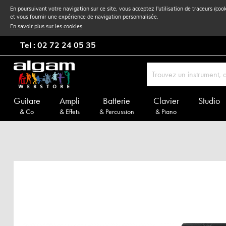
En poursuivant votre navigation sur ce site, vous acceptez l'utilisation de traceurs (coo
et vous fournir une expérience de navigation personnalisée.
En savoir plus sur les cookies
.
Tel : 02 72 24 05 35
Guitare
Ampli
Batterie
Clavier
Studio
& Co
& Effets
& Percussion
& Piano