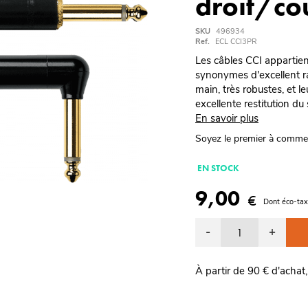
droit/co
SKU
496934
Ref.
ECL CCI3PR
Les câbles CCI appartien
synonymes d'excellent ra
main, très robustes, et le
excellente restitution du
En savoir plus
Soyez le premier à comme
EN STOCK
9,00
€
Dont éco-tax
-
+
À partir de 90 € d'achat,