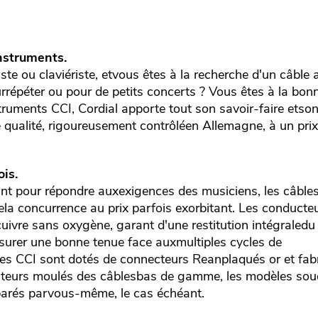
nstruments.
iste ou claviériste, etvous êtes à la recherche d'un câble 
urrépéter ou pour de petits concerts ? Vous êtes à la bon
truments CCI, Cordial apporte tout son savoir-faire etso
qualité, rigoureusement contrôléen Allemagne, à un prix t
ois.
nt pour répondre auxexigences des musiciens, les câbles
ela concurrence au prix parfois exorbitant. Les conducte
cuivre sans oxygène, garant d'une restitution intégraledu 
ssurer une bonne tenue face auxmultiples cycles de
es CCI sont dotés de connecteurs Reanplaqués or et fabr
teurs moulés des câblesbas de gamme, les modèles sou
réparés parvous-même, le cas échéant.