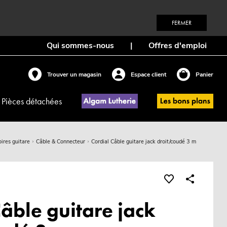
FERMER
Qui sommes-nous
|
Offres d'emploi
Trouver un magasin
Espace client
Panier
Pièces détachées
ires guitare
Câble & Connecteur
Cordial Câble guitare jack droit/coudé 3 m
âble guitare jack