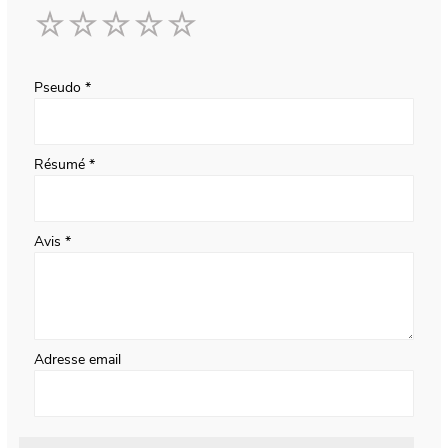
1
2
3
4
5
star
stars
stars
stars
stars
Pseudo
Résumé
Avis
Adresse email