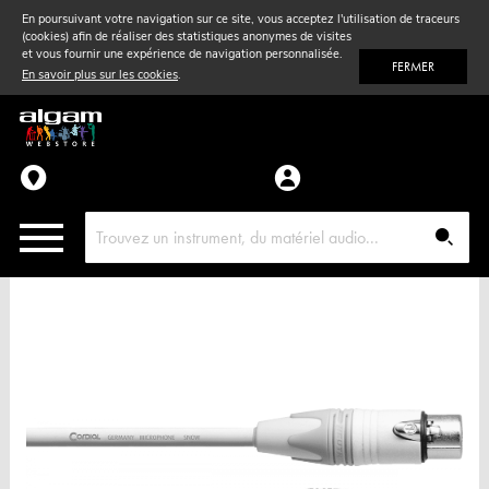
En poursuivant votre navigation sur ce site, vous acceptez l'utilisation de traceurs
(cookies) afin de réaliser des statistiques anonymes de visites
Vent
& Violon
et vous fournir une expérience de navigation personnalisée.
FERMER
En savoir plus sur les cookies
.
Accessoires
Pièces détachées