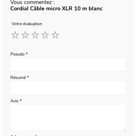
Vous commentez :
Cordial Câble micro XLR 10 m blanc
Votre évaluation
1
2
3
4
5
star
stars
stars
stars
stars
Pseudo
Résumé
Avis