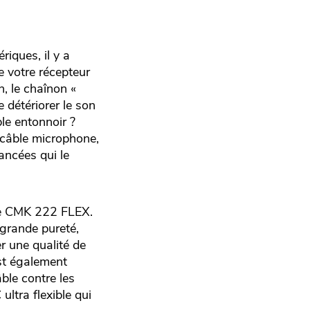
iques, il y a
e votre récepteur
n, le chaînon «
 détériorer le son
le entonnoir ?
 câble microphone,
ancées qui le
 le CMK 222 FLEX.
 grande pureté,
r une qualité de
st également
ble contre les
ltra flexible qui