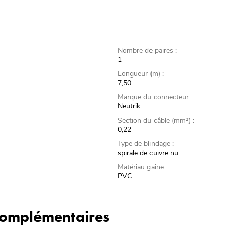
Nombre de paires :
1
Longueur (m) :
7,50
Marque du connecteur :
Neutrik
Section du câble (mm²) :
0,22
Type de blindage :
spirale de cuivre nu
Matériau gaine :
PVC
 complémentaires