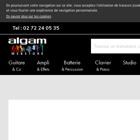
En poursuivant votre navigation sur ce site, vous acceptez l'utilisation de traceurs (coo
et vous fournir une expérience de navigation personnalisée.
En savoir plus sur les cookies
.
Tel : 02 72 24 05 35
Guitare
Ampli
Batterie
Clavier
Studio
& Co
& Effets
& Percussion
& Piano