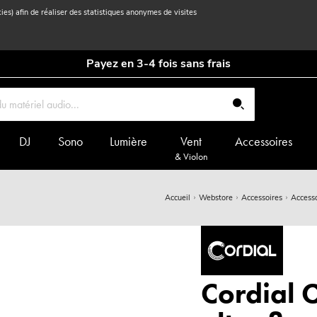
kies) afin de réaliser des statistiques anonymes de visites
Payez en 3-4 fois sans frais
DJ
Sono
Lumière
Vent
Accessoires
& Violon
Accueil
Webstore
Accessoires
Accesso
Cordial 