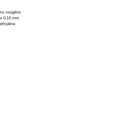
ans oxygène
8 x 0,10 mm
yéthylène