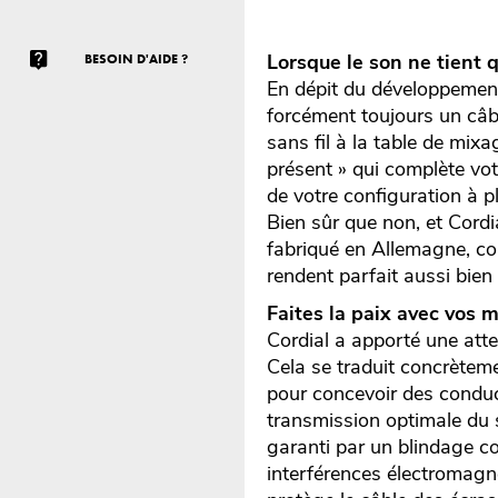
Lorsque le son ne tient qu
BESOIN D'AIDE ?
En dépit du développement
forcément toujours un câbl
sans fil à la table de mixa
présent » qui complète vo
de votre configuration à p
Bien sûr que non, et Cord
fabriqué en Allemagne, co
rendent parfait aussi bie
Faites la paix avec vos mi
Cordial a apporté une atte
Cela se traduit concrèteme
pour concevoir des conduct
transmission optimale du 
garanti par un blindage co
interférences électromagné