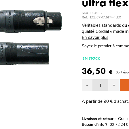
ultra fle
SKU
604962
Ref.
ECL CPM7.5FM-FLEX
Véritables standards du 
qualité Cordial « made in
En savoir plus
Soyez le premier à comme
EN STOCK
36,50
€
Dont éco
-
+
À partir de 90 € d'achat,
G
Livraison et retour :
ratu
Besoin d'info ?
02 72 24 0