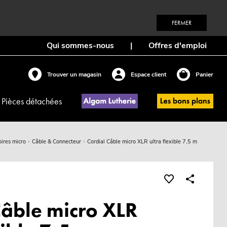
FERMER
Qui sommes-nous
|
Offres d'emploi
Trouver un magasin
Espace client
Panier
Pièces détachées
ires micro
Câble & Connecteur
Cordial Câble micro XLR ultra flexible 7,5 m
Câble micro XLR