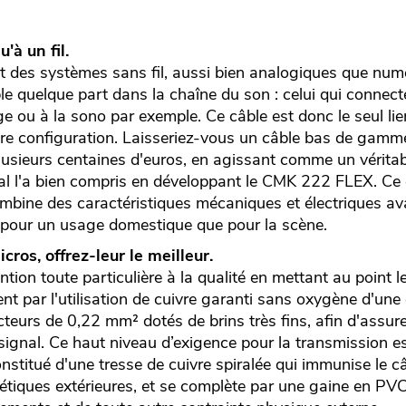
'à un fil.
 des systèmes sans fil, aussi bien analogiques que numér
e quelque part dans la chaîne du son : celui qui connect
ge ou à la sono par exemple. Ce câble est donc le seul lie
tre configuration. Laisseriez-vous un câble bas de gamme
lusieurs centaines d'euros, en agissant comme un véritab
ial l'a bien compris en développant le CMK 222 FLEX. Ce
mbine des caractéristiques mécaniques et électriques av
n pour un usage domestique que pour la scène.
cros, offrez-leur le meilleur.
ntion toute particulière à la qualité en mettant au point
nt par l'utilisation de cuivre garanti sans oxygène d'une
eurs de 0,22 mm² dotés de brins très fins, afin d'assure
signal. Ce haut niveau d’exigence pour la transmission e
nstitué d'une tresse de cuivre spiralée qui immunise le câ
tiques extérieures, et se complète par une gaine en PVC u