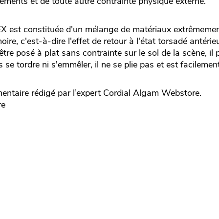
ements et de toute autre contrainte physique externe.
 est constituée d'un mélange de matériaux extrêmement 
ire, c'est-à-dire l'effet de retour à l'état torsadé antérie
être posé à plat sans contrainte sur le sol de la scène, i
 se tordre ni s'emmêler, il ne se plie pas et est facilemen
taire rédigé par l’expert
Cordial
Algam Webstore.
re