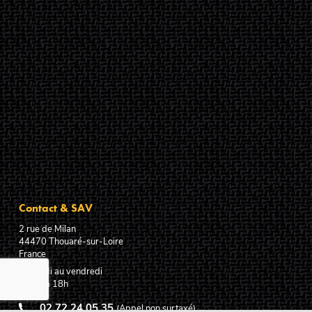
Contact & SAV
2 rue de Milan
44470
Thouaré-sur-Loire
France
Du lundi au vendredi
De 9h à 18h
02 72 24 05 35
(Appel non surtaxé)