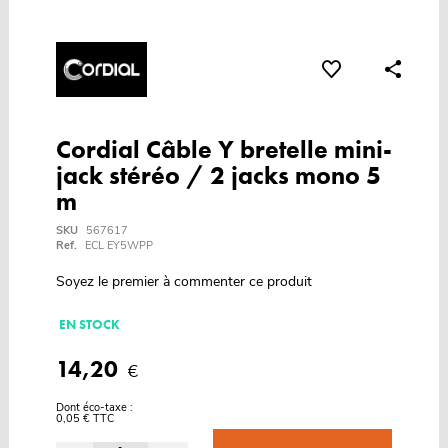
Cordial Câble Y bretelle mini-
jack stéréo / 2 jacks mono 5
m
SKU
567617
Ref.
ECL EY5WPP
Soyez le premier à commenter ce produit
EN STOCK
14,20
€
Dont éco-taxe :
0,05 € TTC