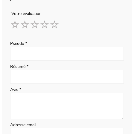
Votre évaluation
1
2
3
4
5
star
stars
stars
stars
stars
Pseudo
Résumé
Avis
Adresse email