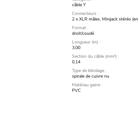
câble Y
Connecteurs :
2 x XLR mâles, Minijack stéréo (en
Format :
droit/coudé
Longueur (m) :
3,00
Section du câble (mm²) :
0,14
Type de blindage :
spirale de cuivre nu
Matériau gaine :
PVC