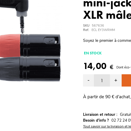
mini-jac
XLR mâle
SKU
567636
Ref.
ECL EY3WRMM
Soyez le premier à comme
EN STOCK
14,00
€
Dont éco-
-
+
À partir de 90 € d'achat,
G
Livraison et retour :
ratu
Besoin d'info ?
02 72 24 0
Tout savoir sur la livraison et l