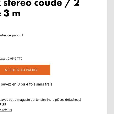
k stéréo coudé / 2
 3 m
nter ce produit
taxe : 0,05 € TTC
AJOUTER AU PANIER
 payez en 3 ou 4 fois sans frais
it avec votre magasin partenaire (hors pièces détachées)
5 35
es retours