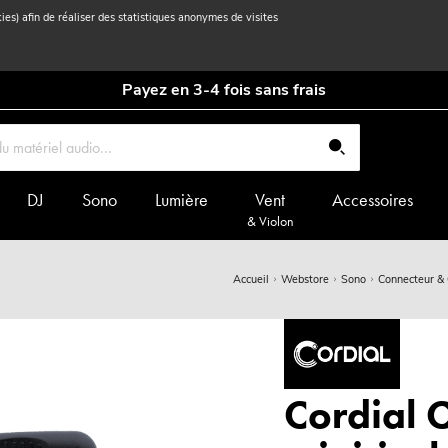
kies) afin de réaliser des statistiques anonymes de visites
Payez en 3-4 fois sans frais
DJ
Sono
Lumière
Vent
Accessoires
& Violon
Accueil
Webstore
Sono
Connecteur &
Cordial C