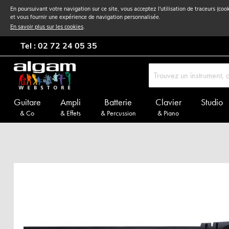
En poursuivant votre navigation sur ce site, vous acceptez l'utilisation de traceurs (coo
et vous fournir une expérience de navigation personnalisée.
En savoir plus sur les cookies
.
Tel : 02 72 24 05 35
Guitare
Ampli
Batterie
Clavier
Studio
& Co
& Effets
& Percussion
& Piano