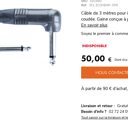
SKU
592980
Ref.
ECL ECOHEMP-3PR
Câble de 3 mètres pour 
coudée. Gaine conçue à p
En savoir plus
Soyez le premier à comme
INDISPONIBLE
50,00
€
Dont éco
NOUS CONTACT
À partir de 90 € d'achat,
G
Livraison et retour :
ratu
Besoin d'info ?
02 72 24 0
Tout savoir sur la livraison et l