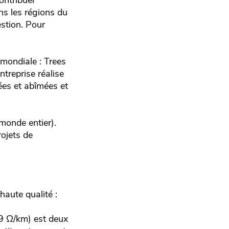
ontribuer
ns les régions du
stion. Pour
 mondiale : Trees
treprise réalise
es et abîmées et
 monde entier).
rojets de
haute qualité :
9 Ω/km) est deux