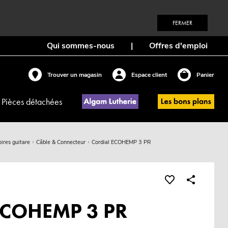
FERMER
Qui sommes-nous
|
Offres d'emploi
Trouver un magasin
Espace client
Panier
Pièces détachées
ires guitare
Câble & Connecteur
Cordial ECOHEMP 3 PR
 ECOHEMP 3 PR