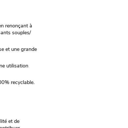
en renonçant à
sants souples/
.
sse et une grande
ne utilisation
00% recyclable.
ité et de