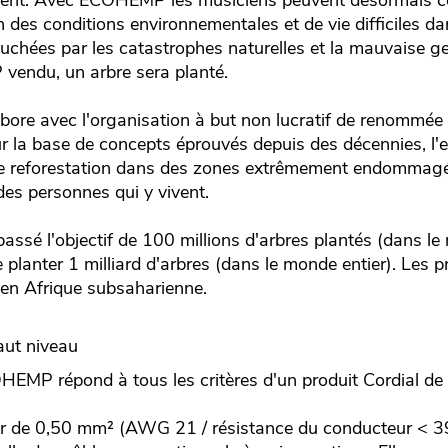
ement. Avec ECOHEMP les musiciens peuvent désormais c
n des conditions environnementales et de vie difficiles da
uchées par les catastrophes naturelles et la mauvaise ge
endu, un arbre sera planté.
labore avec l'organisation à but non lucratif de renommée
r la base de concepts éprouvés depuis des décennies, l'en
de reforestation dans des zones extrêmement endommagé
 des personnes qui y vivent.
passé l'objectif de 100 millions d'arbres plantés (dans le
de planter 1 milliard d'arbres (dans le monde entier). Les p
 en Afrique subsaharienne.
aut niveau
HEMP répond à tous les critères d'un produit Cordial de 
ur de 0,50 mm² (AWG 21 / résistance du conducteur < 3