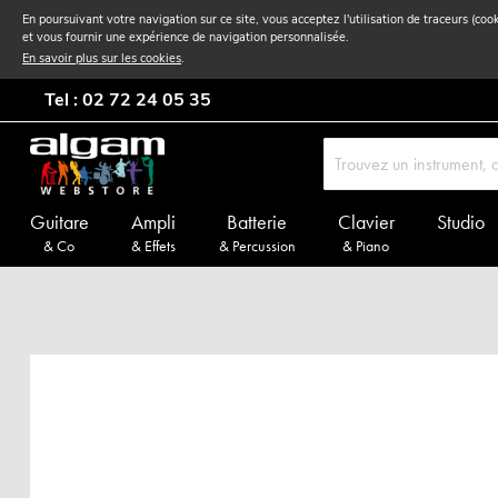
En poursuivant votre navigation sur ce site, vous acceptez l'utilisation de traceurs (coo
et vous fournir une expérience de navigation personnalisée.
En savoir plus sur les cookies
.
Tel : 02 72 24 05 35
Guitare
Ampli
Batterie
Clavier
Studio
& Co
& Effets
& Percussion
& Piano