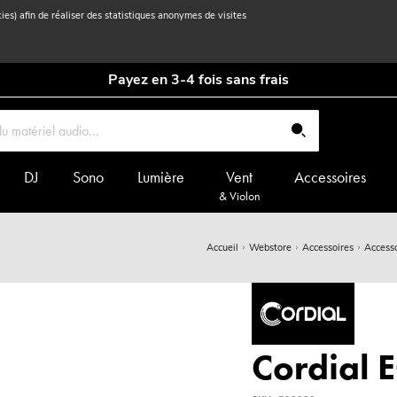
kies) afin de réaliser des statistiques anonymes de visites
Payez en 3-4 fois sans frais
DJ
Sono
Lumière
Vent
Accessoires
& Violon
Accueil
Webstore
Accessoires
Accesso
Cordial