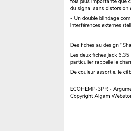
fois plus importante que c
du signal sans distorsion e
- Un double blindage comp
interférences externes (tel
Des fiches au design "Sh
Les deux fiches jack 6,3
particulier rappelle le cha
De couleur assortie, le câ
ECOHEMP-3PR - Argumenta
Copyright Algam Websto