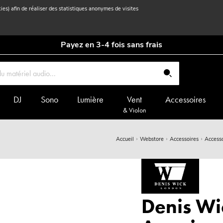
kies) afin de réaliser des statistiques anonymes de visites
Payez en 3-4 fois sans frais
DJ
Sono
Lumière
Vent
Accessoires
& Violon
Accueil
Webstore
Accessoires
Accesso
Denis Wi