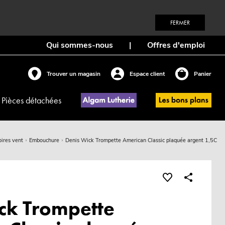
FERMER
Qui sommes-nous
|
Offres d'emploi
Trouver un magasin
Espace client
Panier
Pièces détachées
ires vent
Embouchure
Denis Wick Trompette American Classic plaquée argent 1,5C
ck Trompette