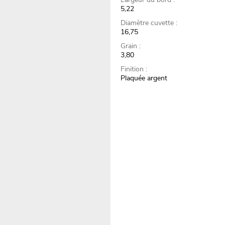
5,22
Diamètre cuvette :
16,75
Grain :
3,80
Finition :
Plaquée argent