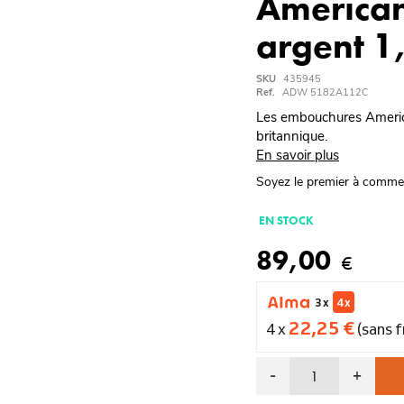
American
argent 1
SKU
435945
Ref.
ADW 5182A112C
Les embouchures America
britannique.
En savoir plus
Soyez le premier à comme
EN STOCK
89,00
€
3 x
4 x
22,25 €
4 x
(sans f
-
+