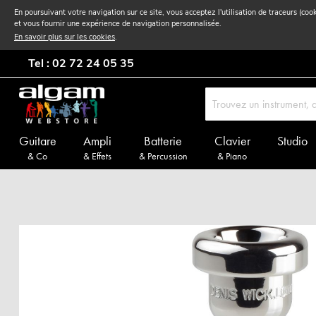
En poursuivant votre navigation sur ce site, vous acceptez l'utilisation de traceurs (coo
et vous fournir une expérience de navigation personnalisée.
En savoir plus sur les cookies
.
Tel : 02 72 24 05 35
Guitare
Ampli
Batterie
Clavier
Studio
& Co
& Effets
& Percussion
& Piano