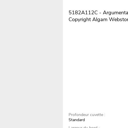
5182A112C - Argumentaire
Copyright Algam Websto
Profondeur cuvette :
Standard
Largeur du bord :