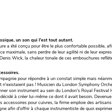
sique, un son qui l'est tout autant.
e a été conçu pour être le plus confortable possible, af
e maximale, sans perdre de leur agilité ni de leur expres
 Denis Wick, la chaleur tonale de ces embouchures reflèt
essoires.
mpagnie pour répondre à un constat simple mais néanmoi
it n'existaient pas ! Musicien du London Symphony Orchest
sonner son instrument au sein du London's Royal Festival 
nc décidé à créer lui-même ce dont il avait besoin. Devenu
 accessoires pour cuivres, la firme emploie des artisans
ne afin d'offrir à chaque instrumentiste de quoi exprimer