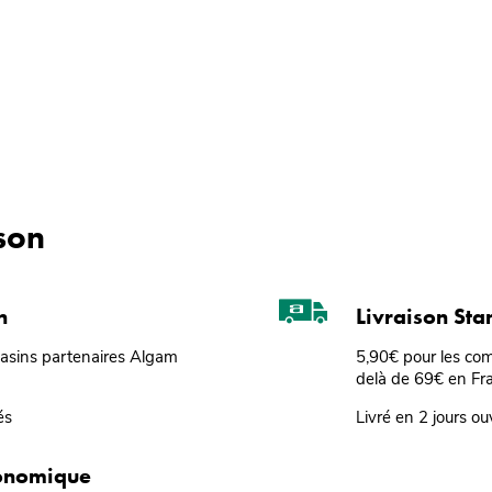
ison
n
Livraison St
gasins partenaires Algam
5,90€ pour les co
delà de 69€ en Fr
és
Livré en 2 jours ou
conomique