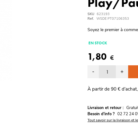
Play/Pa
SKU
623193
Ref.
WSDE PT07106353
Soyez le premier à comme
EN STOCK
1,80
€
-
+
À partir de 90 € d'achat,
G
Livraison et retour :
ratu
Besoin d'info ?
02 72 24 0
Tout savoir sur la livraison et l