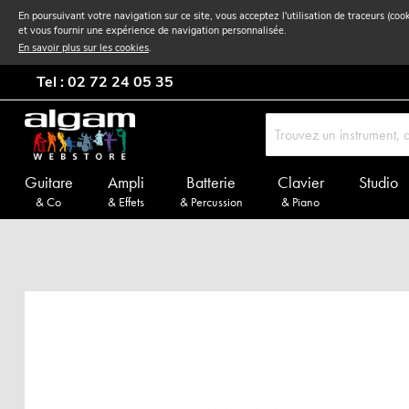
En poursuivant votre navigation sur ce site, vous acceptez l'utilisation de traceurs (coo
et vous fournir une expérience de navigation personnalisée.
En savoir plus sur les cookies
.
Tel : 02 72 24 05 35
Guitare
Ampli
Batterie
Clavier
Studio
& Co
& Effets
& Percussion
& Piano