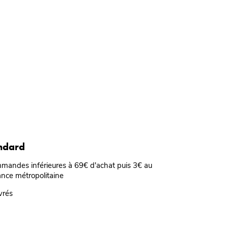
andard
mmandes inférieures à 69€ d'achat puis 3€ au
ance métropolitaine
vrés