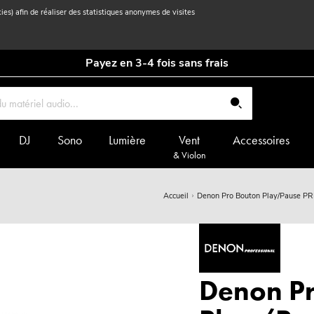
kies) afin de réaliser des statistiques anonymes de visites
Payez en 3-4 fois sans frais
DJ
Sono
Lumière
Vent
Accessoires
& Violon
Accueil
Denon Pro Bouton Play/Pause P
Denon P