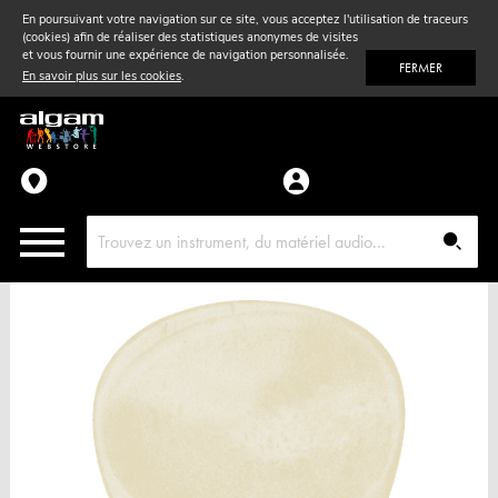
En poursuivant votre navigation sur ce site, vous acceptez l'utilisation de traceurs
(cookies) afin de réaliser des statistiques anonymes de visites
Vent
& Violon
et vous fournir une expérience de navigation personnalisée.
FERMER
En savoir plus sur les cookies
.
Accessoires
Pièces détachées