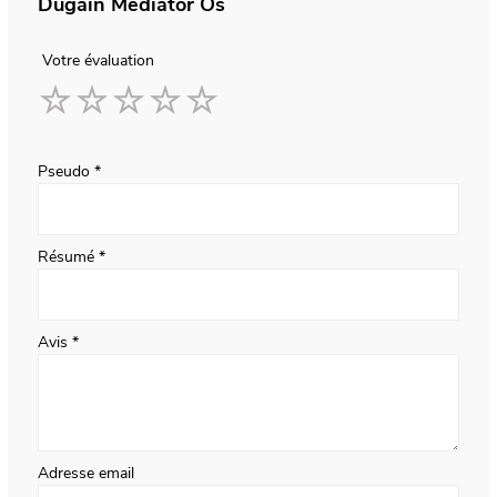
Dugain Médiator Os
Votre évaluation
1
2
3
4
5
star
stars
stars
stars
stars
Pseudo
Résumé
Avis
Adresse email