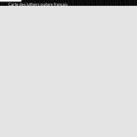
Carte des luthiers guitare français
Qui sommes-nous ?
Pourquoi nous faire confiance ?