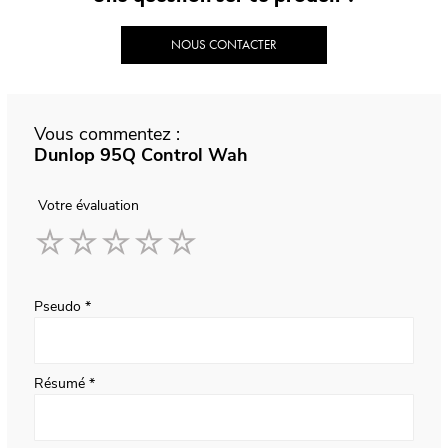
NOUS CONTACTER
Vous commentez :
Dunlop 95Q Control Wah
Votre évaluation
1
2
3
4
5
star
stars
stars
stars
stars
Pseudo
Résumé