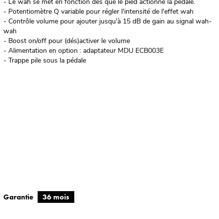
- Le wah se met en fonction dès que le pied actionne la pédale.
- Potentiomètre Q variable pour régler l'intensité de l'effet wah
- Contrôle volume pour ajouter jusqu'à 15 dB de gain au signal wah-
wah
- Boost on/off pour (dés)activer le volume
- Alimentation en option : adaptateur MDU ECB003E
- Trappe pile sous la pédale
Garantie
36 mois