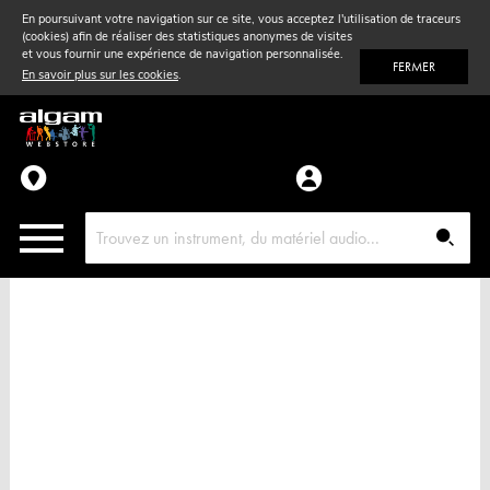
En poursuivant votre navigation sur ce site, vous acceptez l'utilisation de traceurs
(cookies) afin de réaliser des statistiques anonymes de visites
Vent
& Violon
et vous fournir une expérience de navigation personnalisée.
FERMER
En savoir plus sur les cookies
.
Accessoires
Pièces détachées