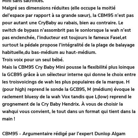
Mini sans sacrifices.
Malgré ses dimensions réduites (elle occupe la moitié
del’espace par rapport à sa grande sœur), la CBM95 n’est pas
pour autant une CryBaby au rabais, bien au contraire. Le
switch de bypass n’assombrit pas le sonlorsque la wah n’est
pas enclenchée, l’inducteur est toujours le fameux Fasel,et
surtout la pédale propose l’intégralité de la plage de balayage
habituelle,du bas-médium au haut-médium.
Trois voix pour un seul bébé.
Mais la CBM95 Cry Baby Mini pousse la flexibilité plus loinque
la GCB95 grâce à un sélecteur interne qui donne le choix entre
les troisvoicings de wah les plus populaires de la marque. H
(pour high) reprend le sonde la GCB95, M (médium) évoque le
raclement bluesy de la wah Vox tandis que L(low) reprend le
grognement de la Cry Baby Hendrix. À vous de choisir la
wahqui vous convient, le tout dans un format qui tient dans la
main !
CBM95 - Argumentaire rédigé par l’expert
Dunlop
Algam