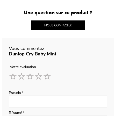
Une question sur ce produit ?
NOUS CONTACTER
Vous commentez :
Dunlop Cry Baby Mini
Votre évaluation
1
2
3
4
5
star
stars
stars
stars
stars
Pseudo
Résumé