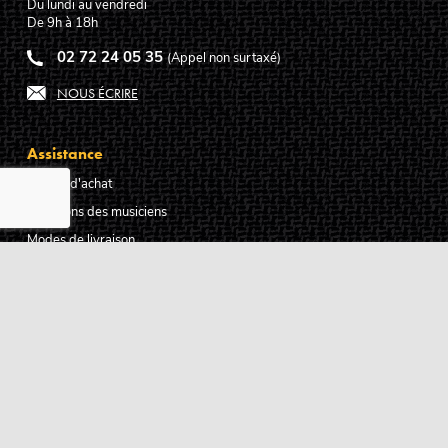
Du lundi au vendredi
De 9h à 18h
02 72 24 05 35
(Appel non surtaxé)
NOUS ÉCRIRE
Assistance
Guides d'achat
Questions des musiciens
Modes de livraison
Modes de paiement
Retours produits
Garanties produits
Service après vente
Centres techniques agréés Algam
Carte des luthiers guitare français
Qui sommes-nous ?