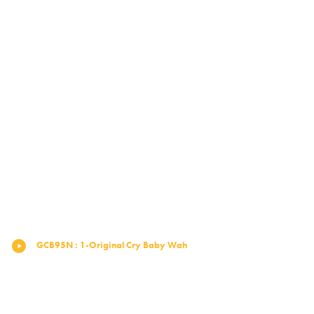
GCB95N
:
1-Original Cry Baby Wah