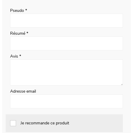
star
stars
stars
stars
stars
Pseudo
Résumé
Avis
Adresse email
Je recommande ce produit