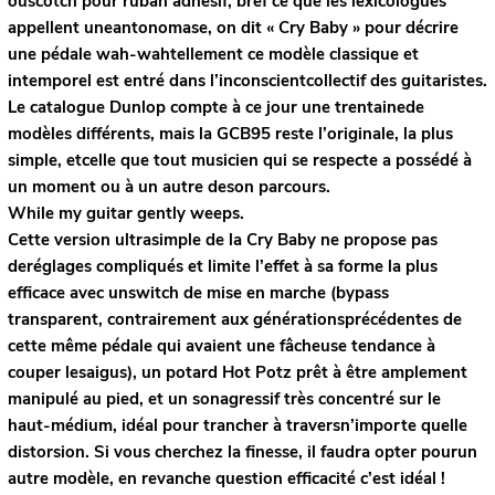
ouscotch pour ruban adhésif, bref ce que les lexicologues
appellent uneantonomase, on dit « Cry Baby » pour décrire
une pédale wah-wahtellement ce modèle classique et
intemporel est entré dans l’inconscientcollectif des guitaristes.
Le catalogue Dunlop compte à ce jour une trentainede
modèles différents, mais la GCB95 reste l’originale, la plus
simple, etcelle que tout musicien qui se respecte a possédé à
un moment ou à un autre deson parcours.
While my guitar gently weeps.
Cette version ultrasimple de la Cry Baby ne propose pas
deréglages compliqués et limite l’effet à sa forme la plus
efficace avec unswitch de mise en marche (bypass
transparent, contrairement aux générationsprécédentes de
cette même pédale qui avaient une fâcheuse tendance à
couper lesaigus), un potard Hot Potz prêt à être amplement
manipulé au pied, et un sonagressif très concentré sur le
haut-médium, idéal pour trancher à traversn’importe quelle
distorsion. Si vous cherchez la finesse, il faudra opter pourun
autre modèle, en revanche question efficacité c’est idéal !