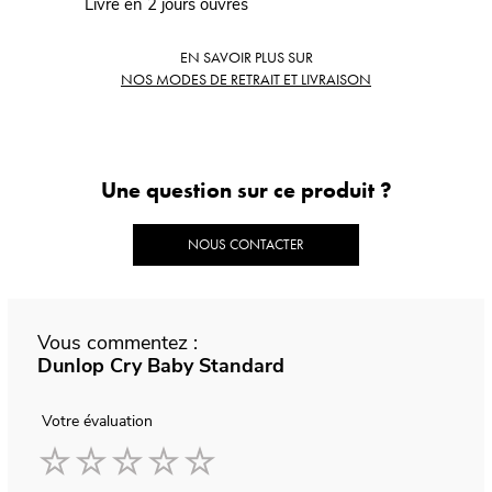
Livré en 2 jours ouvrés
EN SAVOIR PLUS SUR
NOS MODES DE RETRAIT ET LIVRAISON
Une question sur ce produit ?
NOUS CONTACTER
Vous commentez :
Dunlop Cry Baby Standard
Votre évaluation
1
2
3
4
5