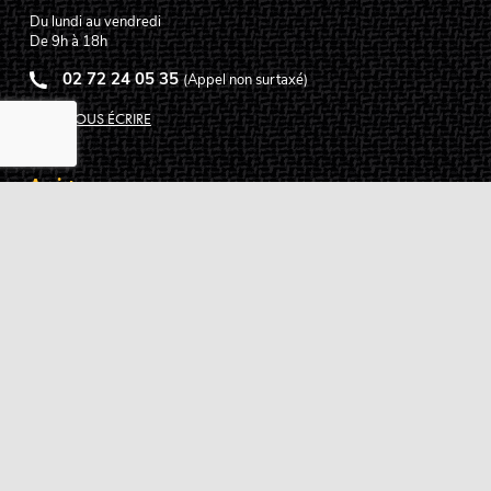
Du lundi au vendredi
De 9h à 18h
02 72 24 05 35
(Appel non surtaxé)
NOUS ÉCRIRE
Assistance
Guides d'achat
Questions des musiciens
Modes de livraison
Modes de paiement
Retours produits
Garanties produits
Service après vente
Centres techniques agréés Algam
Carte des luthiers guitare français