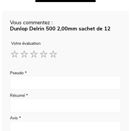
Vous commentez :
Dunlop Delrin 500 2,00mm sachet de 12
Votre évaluation
1
2
3
4
5
star
stars
stars
stars
stars
Pseudo
Résumé
Avis